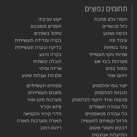
תחומים נפוצים
חומרי גלם מתכת
ייעוץ סביבתי
כיול מכשירים
חומרים מסוכנים
הרמה ושינוע
טיפול בשפכים
עיבוד פח
בקרה ומדידה תעשייתית
ציוד בטיחות
בדיקה ובקרה תעשייתית
שירותי ניקוי תעשייתי
בקרה והינע
מערכות כיבוי אש
הובלה יבשתית
טיפול במים
אריזה ומילוי
זיהום אוויר
מלגזות ועגלות שינוע
ייצור גומי ופלסטיק
מפוחים תעשייתיים
תבניות לפלסטיק
מזגנים תעשייתיים
מכונות וציוד היקפי לפלסטיק
מערכות סינון אוויר
כלי עבודה חשמליים
מיזוג וקירור
כלי עבודה פניאומטיים
חדרי קירור והקפאה
פרזול וקשיחים לתעשייה
תאורה ומערכות תאורה
דבקים וחומרי איטום
ריהוט רחוב
התייעלות אנרגטית