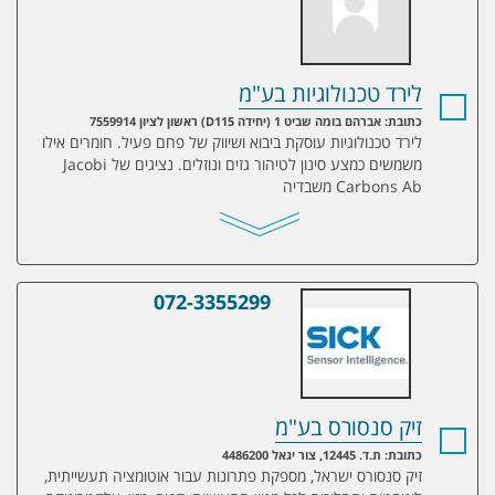
לירד טכנולוגיות בע"מ
כתובת: אברהם בומה שביט 1 (יחידה D115) ראשון לציון 7559914
לירד טכנולוגיות עוסקת ביבוא ושיווק של פחם פעיל. חומרים אילו
משמשים כמצע סינון לטיהור גזים ונוזלים. נציגים של Jacobi
Carbons Ab משבדיה
072-3355299
זיק סנסורס בע"מ
זיק סנסורס בע"מ
כתובת: ת.ד. 12445, צור יגאל 4486200
זיק סנסורס ישראל, מספקת פתרונות עבור אוטומציה תעשייתית,