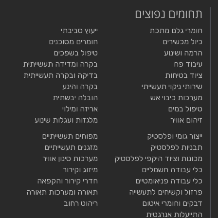
תחומים נפוצים
חומרי גלם מתכת
ייעוץ סביבתי
כיול מכשירים
חומרים מסוכנים
הרמה ושינוע
טיפול בשפכים
עיבוד פח
בקרה ומדידה תעשייתית
ציוד בטיחות
בדיקה ובקרה תעשייתית
שירותי ניקוי תעשייתי
בקרה והינע
מערכות כיבוי אש
הובלה יבשתית
טיפול במים
אריזה ומילוי
זיהום אוויר
מלגזות ועגלות שינוע
ייצור גומי ופלסטיק
מפוחים תעשייתיים
תבניות לפלסטיק
מזגנים תעשייתיים
מכונות וציוד היקפי לפלסטיק
מערכות סינון אוויר
כלי עבודה חשמליים
מיזוג וקירור
כלי עבודה פניאומטיים
חדרי קירור והקפאה
פרזול וקשיחים לתעשייה
תאורה ומערכות תאורה
דבקים וחומרי איטום
ריהוט רחוב
התייעלות אנרגטית