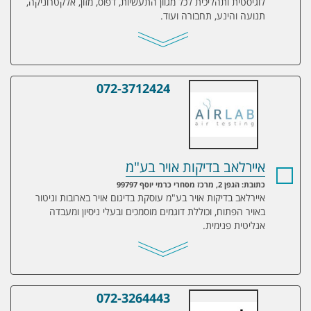
לוגיסטית ותהליכית לכל מגוון התעשיות, דפוס, מזון, אלקטרוניקה,
תנועה והינע, תחבורה ועוד.
072-3712424
איירלאב בדיקות אויר בע"מ
איירלאב בדיקות אויר בע"מ
כתובת: הגפן 2, מרכז מסחרי כרמי יוסף 99797
איירלאב בדיקות אויר בע"מ עוסקת בדיגום אויר בארובות וניטור
באויר הפתוח, וכוללת דוגמים מוסמכים ובעלי ניסיון ומעבדה
אנליטית פנימית.
072-3264443
איל אוורור תעשייתי בע"מ