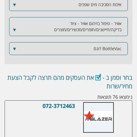
איכות הסביבה מים שפכים
▼
אוויר - טיפול בזיהום אוויר - ציוד
בדיקה/חיישנים/חומרים/מכשירים/מוצרים
▼
BottleVac דוגם
▼
בחר וסמן ב -
את העסקים מהם תרצה לקבל הצעת
מחיר/שרות
נימצאו 76 תוצאות
072-3712463
מיזוגים ורכישות – איתור מפעלים, חברות וע