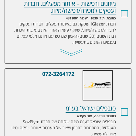
מיזוגים ורכישות – איתור מפעלים, חברות
ועסקים למכירה/רכישה/מיזוג
כתובת: ת.ד. 1030 ,רעננה 4311001
חברת iGlazer עוסקת גם באיתור מפעלים, חברות ועסקים
למכירה/רכישה/מיזוג/ שיתוף פעולה אחר וזאת בעקבות היכרות
רבת השנים (30 שנים)והאמון שנרכש עם אותם אלפי עסקים
בענפים השונים בתעשייה.
072-3264172
סובפלים ישראל בע"מ
סובפלים ישראל בע"מ
כתובת: ההדס 2, אור עקיבא
סובפלים ישראל בע"מ הינה שלוחה של חברת SovPlym
העולמית, המתמחה בתכנון וייצור של מערכות איוורור, יניקה וסינון
אוויר לתעשייה.