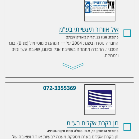
איל אוורור תעשייתי בע"מ
כתובת: אגוז 32, קרית ביאליק 27237
החברה נוסדה בשנת 2004 על ידי המהנדס מוטי איל (B.sc), בוגר
הטכניון. החברה מתמחה בשאיבת אבק וסינונו, שאיבת עשן וגזים
ונטרולם.
072-3355369
חן בקרת אקלים בע"מ
חן בקרת אקלים בע"מ
כתובת: הנחשון 11, א.ת. סגולה פתח תקוה 49104
חן בקרת אקלים בע"מ מספקת מענה לבעיות אוורור ושאיבה של