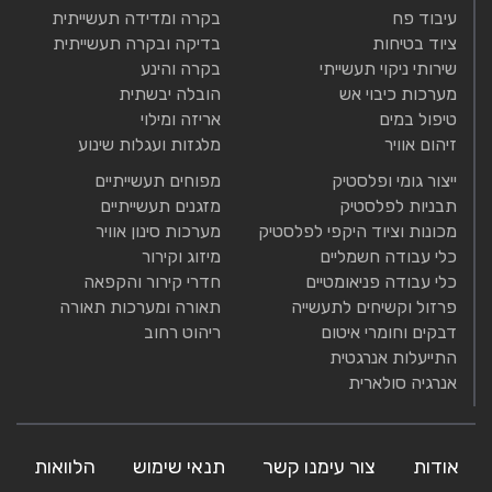
עיבוד פח
בקרה ומדידה תעשייתית
ציוד בטיחות
בדיקה ובקרה תעשייתית
שירותי ניקוי תעשייתי
בקרה והינע
מערכות כיבוי אש
הובלה יבשתית
טיפול במים
אריזה ומילוי
זיהום אוויר
מלגזות ועגלות שינוע
ייצור גומי ופלסטיק
מפוחים תעשייתיים
תבניות לפלסטיק
מזגנים תעשייתיים
מכונות וציוד היקפי לפלסטיק
מערכות סינון אוויר
כלי עבודה חשמליים
מיזוג וקירור
כלי עבודה פניאומטיים
חדרי קירור והקפאה
פרזול וקשיחים לתעשייה
תאורה ומערכות תאורה
דבקים וחומרי איטום
ריהוט רחוב
התייעלות אנרגטית
אנרגיה סולארית
אודות
צור עימנו קשר
תנאי שימוש
הלוואות