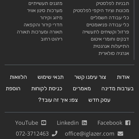
תבניות לפלסטיק
מזגנים תעשייתיים
מכונות וציוד היקפי לפלסטיק
מערכות סינון אוויר
כלי עבודה חשמליים
מיזוג וקירור
כלי עבודה פניאומטיים
חדרי קירור והקפאה
פרזול וקשיחים לתעשייה
תאורה ומערכות תאורה
דבקים וחומרי איטום
ריהוט רחוב
התייעלות אנרגטית
אנרגיה סולארית
אודות
צור עימנו קשר
תנאי שימוש
הלוואות
בערבות מדינה
מאמרים
כניסת לקוחות
הוספת
עסק חדש
צפו: איך זה עובד?
YouTube
Linkedin
Facebook
072-3712463
office@iglazer.com