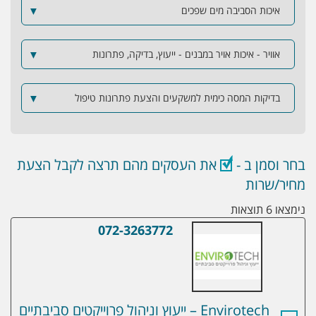
איכות הסביבה מים שפכים
▼
אוויר - איכות אויר במבנים - ייעוץ, בדיקה, פתרונות
▼
בדיקות המסה כימית למשקעים והצעת פתרונות טיפול
▼
בחר וסמן ב -
את העסקים מהם תרצה לקבל הצעת
מחיר/שרות
נימצאו 6 תוצאות
072-3263772
Envirotech – ייעוץ וניהול פרוייקטים סביבתיים
Envirotech – ייעוץ וניהול פרוייקטים סביבתיים