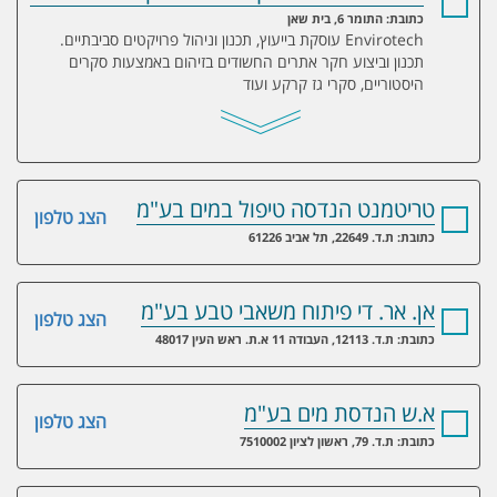
כתובת: התומר 6, בית שאן
Envirotech עוסקת בייעוץ, תכנון וניהול פרויקטים סביבתיים.
תכנון וביצוע חקר אתרים החשודים בזיהום באמצעות סקרים
היסטוריים, סקרי גז קרקע ועוד
טריטמנט הנדסה טיפול במים בע"מ
הצג טלפון
כתובת: ת.ד. 22649, תל אביב 61226
אן. אר. די פיתוח משאבי טבע בע"מ
הצג טלפון
כתובת: ת.ד. 12113, העבודה 11 א.ת. ראש העין 48017
א.ש הנדסת מים בע"מ
הצג טלפון
כתובת: ת.ד. 79, ראשון לציון 7510002