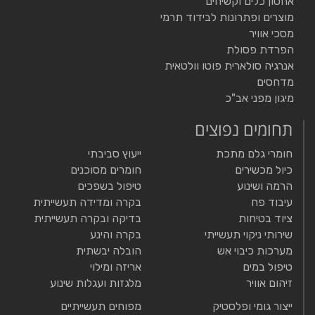
אחסון כלים וקשיחים
מוצרים ופתרונות לבידוד תרמי
מסכי אוויר
הפרדת פסולת
אנרגיה סולארית פוטו וולטאית
מדחסים
מיגון מפני אב"כ
תחומים נפוצים
חומרי גלם מתכת
ייעוץ סביבתי
כיול מכשירים
חומרים מסוכנים
הרמה ושינוע
טיפול בשפכים
עיבוד פח
בקרה ומדידה תעשייתית
ציוד בטיחות
בדיקה ובקרה תעשייתית
שירותי ניקוי תעשייתי
בקרה והינע
מערכות כיבוי אש
הובלה יבשתית
טיפול במים
אריזה ומילוי
זיהום אוויר
מלגזות ועגלות שינוע
ייצור גומי ופלסטיק
מפוחים תעשייתיים