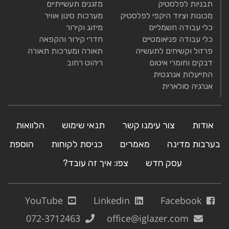
תבניות לפלסטיק
מזגנים תעשייתיים
מכונות וציוד היקפי לפלסטיק
מערכות סינון אוויר
כלי עבודה חשמליים
מיזוג וקירור
כלי עבודה פניאומטיים
חדרי קירור והקפאה
פרזול וקשיחים לתעשייה
תאורה ומערכות תאורה
דבקים וחומרי איטום
ריהוט רחוב
התייעלות אנרגטית
אנרגיה סולארית
אודות
צור עימנו קשר
תנאי שימוש
הלוואות
בערבות מדינה
מאמרים
כניסת לקוחות
הוספת
עסק חדש
צפו: איך זה עובד?
YouTube
Linkedin
Facebook
072-3712463
office@iglazer.com