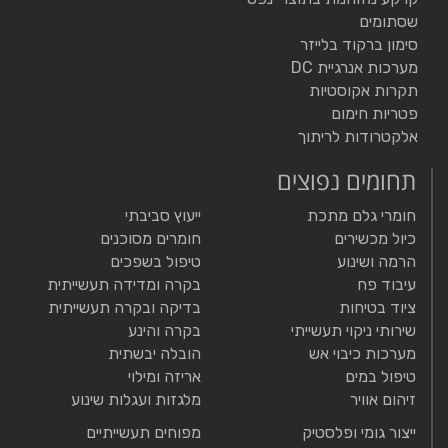
שסתומים
סימון ברקוד בלייזר
מערכות אנרגיית DC
תקרות אקוסטיות
פטריות חימום
אלקטרודות לריתוך
תחומים נפוצים
חומרי גלם מתכת
ייעוץ סביבתי
כיול מכשירים
חומרים מסוכנים
הרמה ושינוע
טיפול בשפכים
עיבוד פח
בקרה ומדידה תעשייתית
ציוד בטיחות
בדיקה ובקרה תעשייתית
שירותי ניקוי תעשייתי
בקרה והינע
מערכות כיבוי אש
הובלה יבשתית
טיפול במים
אריזה ומילוי
זיהום אוויר
מלגזות ועגלות שינוע
ייצור גומי ופלסטיק
מפוחים תעשייתיים