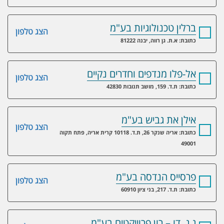
ברלין טכנולוגיות בע"מ
הצג טלפון
כתובת: א.ת. גן רווה, יבנה 81222
אל-פלו מנדפים וחדרים נקיים
הצג טלפון
כתובת: ת.ד. 159, מושב תנובות 42830
אילן את גביש בע"מ
הצג טלפון
כתובת: אריה שנקר 26, ת.ד. 10118 קרית אריה, פתח תקוה
49001
פרסייס הנדסה בע"מ
הצג טלפון
כתובת: ת.ד. 217, בני ציון 60910
ג.ג. דו – רון פרוייקטים בע"מ