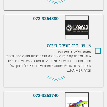
072-3264380
אי. ויז'ן מכטרוניקס בע"מ
אי. ויז'ן מכטרוניקס בע"מ
כתובת: המלאכה 4, ראש העין
אי.ויז'ן מכטרוניקס בעמ היא חברה חברת שירות ותיקה במתן שירות
טכני למכונות עיבוד שבבי CNC. בעלת מעבדה לשיפוץ ספינדלים
למכונות עיבוד שבבי/השחזה. יבואנית ציוד הקפי , כלי חיתוך של
חברת HAIMER...
072-3263740
דנבר פרוייקטים ב.א בע"מ