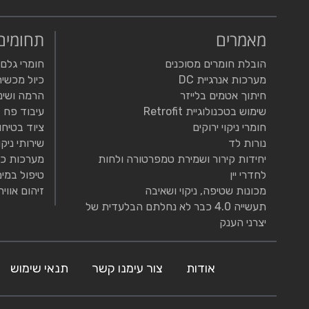
מאמרים
תחומים
הובלת חומרים מסוכנים
חומרי גלם
מערכות אנרגיית DC
כיול מכשיר
חיתוך אטמים בלייזר
הרמה ושינ
שימוש בטכנולוגיית Retrofit
עיבוד פח
חומרי ניקוי ירוקים
ציוד בטיחו
נורות לד
שירותי ניקו
יחידות קירור ושמירת טמפרטורה ולחות
מערכות כי
לחדרי יין
טיפול במים
מכונות שטיפה, ניקוי ושאיבה
זיהום אוויר
תעשייה 4.0 כבר לא נחלתם הבלעדית של
יצרני הענק
אודות
צור עימנו קשר
תנאי שימוש