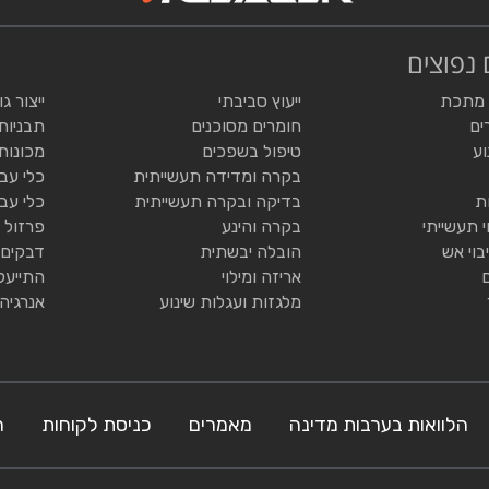
 נפוצים
 מתכת
ייעוץ סביבתי
ייצור ג
ים
חומרים מסוכנים
תבניות
וע
טיפול בשפכים
מכונות
בקרה ומדידה תעשייתית
כלי עב
ת
בדיקה ובקרה תעשייתית
כלי עב
י תעשייתי
בקרה והינע
פרזול 
בוי אש
הובלה יבשתית
דבקים 
אריזה ומילוי
התייעל
מלגזות ועגלות שינוע
אנרגיה
הלוואות בערבות מדינה
מאמרים
כניסת לקוחות
ה