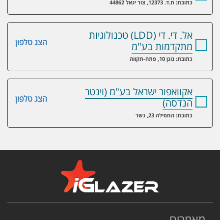
כתובת: ת.ד. 12373, צור יגאל 44862
אל. די. די (LDD) טכנולוגיות
הצג טלפון
מתקדמות בע"מ
כתובת: גונן 10, פתח-תקווה
אקוואפור ישראל בע"מ (וינטר
הצג טלפון
הנדסה)
כתובת: המסילה 23, נשר
מאמרים