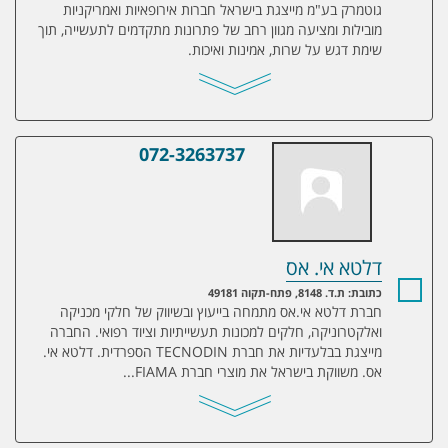
גוטמרק בע"מ מייצגת בישראל חברות אירופאיות ואמריקניות
מובילות ומציעה מגוון רחב של פתרונות מתקדמים לתעשייה, תוך
שימת דגש על שרות, אמינות ואיכות.
072-3263737
דלטא אי. אס
דלטא אי. אס
כתובת: ת.ד. 8148, פתח-תקוה 49181
חברת דלטא אי.אס מתמחה בייעוץ ובשיווק של חלקי מכניקה
ואלקטרוניקה, חלקים למכונות תעשייתיות וציוד רפואי. החברה
מייצגת בבלעדיות את חברת TECNODIN הספרדית. דלטא אי.
אס. משווקת בישראל את מוצרי חברת FIAMA...