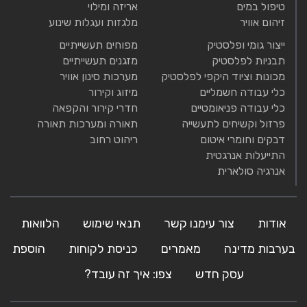
טיפול במים
אריזה ומילוי
זיהום אוויר
מלגזות ועגלות שינוע
ייצור גומי ופלסטיק
מפוחים תעשייתיים
תבניות לפלסטיק
מזגנים תעשייתיים
מכונות וציוד היקפי לפלסטיק
מערכות סינון אוויר
כלי עבודה חשמליים
מיזוג וקירור
כלי עבודה פניאומטיים
חדרי קירור והקפאה
פרזול וקשיחים לתעשייה
תאורה ומערכות תאורה
דבקים וחומרי איטום
ריהוט רחוב
התייעלות אנרגטית
אנרגיה סולארית
אודות
צור עימנו קשר
תנאי שימוש
הלוואות
בערבות מדינה
מאמרים
כניסת לקוחות
הוספת
עסק חדש
צפו: איך זה עובד?