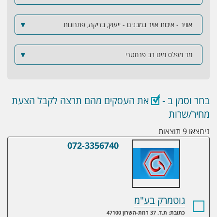
אוויר - איכות אויר במבנים - ייעוץ, בדיקה, פתרונות
▼
מד מפלס מים רב פרמטרי
▼
בחר וסמן ב -
את העסקים מהם תרצה לקבל הצעת
מחיר/שרות
נימצאו 9 תוצאות
072-3356740
גוטמרק בע"מ
גוטמרק בע"מ
כתובת: ת.ד. 37 רמת-השרון 47100