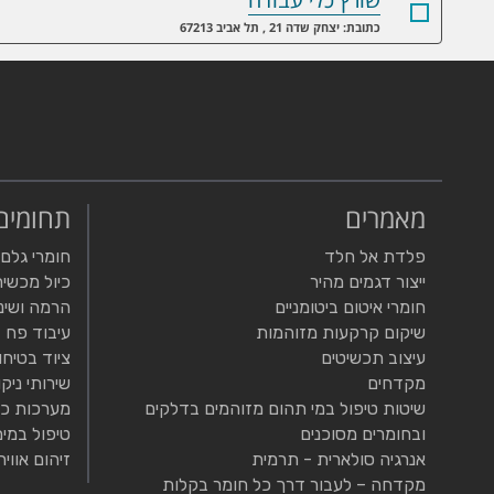
כתובת: יצחק שדה 21 , תל אביב 67213
מאמרים
תחומים
פלדת אל חלד
חומרי גלם
ייצור דגמים מהיר
כיול מכשיר
חומרי איטום ביטומניים
הרמה ושינ
שיקום קרקעות מזוהמות
עיבוד פח
עיצוב תכשיטים
ציוד בטיחו
מקדחים
שירותי ניקו
שיטות טיפול במי תהום מזוהמים בדלקים
מערכות כי
ובחומרים מסוכנים
טיפול במים
אנרגיה סולארית - תרמית
זיהום אוויר
מקדחה – לעבור דרך כל חומר בקלות