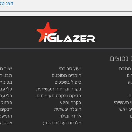
הצג טלפ
 נפוצים
 מתכת
ייעוץ סביבתי
ייצור ג
ים
חומרים מסוכנים
תבניות
וע
טיפול בשפכים
מכונות
בקרה ומדידה תעשייתית
כלי עב
ת
בדיקה ובקרה תעשייתית
כלי עב
י תעשייתי
בקרה והינע
פרזול 
בוי אש
הובלה יבשתית
דבקים 
אריזה ומילוי
התייעל
מלגזות ועגלות שינוע
אנרגיה