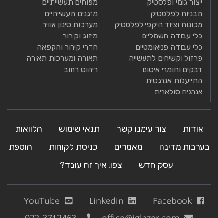
ייצור גומי ופלסטיק
מפוחים תעשייתיים
תבניות לפלסטיק
מזגנים תעשייתיים
מכונות וציוד היקפי לפלסטיק
מערכות סינון אוויר
כלי עבודה חשמליים
מיזוג וקירור
כלי עבודה פניאומטיים
חדרי קירור והקפאה
פרזול וקשיחים לתעשייה
תאורה ומערכות תאורה
דבקים וחומרי איטום
ריהוט רחוב
התייעלות אנרגטית
אנרגיה סולארית
אודות
צור עימנו קשר
תנאי שימוש
הלוואות
בערבות מדינה
מאמרים
כניסת לקוחות
הוספת
עסק חדש
צפו: איך זה עובד?
YouTube
Linkedin
Facebook
072-3712463
office@iglazer.com