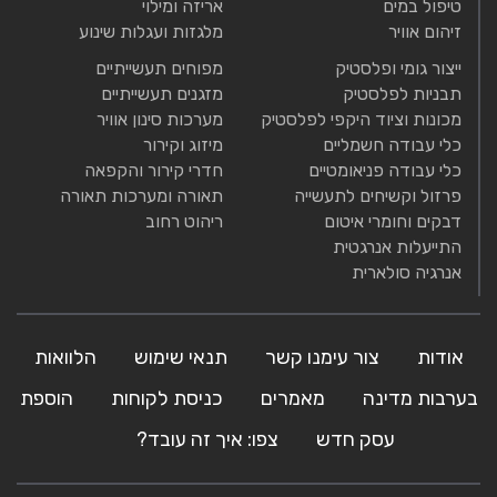
טיפול במים
אריזה ומילוי
זיהום אוויר
מלגזות ועגלות שינוע
ייצור גומי ופלסטיק
מפוחים תעשייתיים
תבניות לפלסטיק
מזגנים תעשייתיים
מכונות וציוד היקפי לפלסטיק
מערכות סינון אוויר
כלי עבודה חשמליים
מיזוג וקירור
כלי עבודה פניאומטיים
חדרי קירור והקפאה
פרזול וקשיחים לתעשייה
תאורה ומערכות תאורה
דבקים וחומרי איטום
ריהוט רחוב
התייעלות אנרגטית
אנרגיה סולארית
אודות
צור עימנו קשר
תנאי שימוש
הלוואות
בערבות מדינה
מאמרים
כניסת לקוחות
הוספת
עסק חדש
צפו: איך זה עובד?