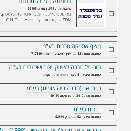
בלומנפלד ג'נרל מכונות
בלומנפלד ג'נרל מכונות
כתובת: ת.ד. 674, רמת גן 52105
יבוא מכונות לעיבוד שבבי, עיבוד פח ופלסטיק,
EDM שיקוע וחוט, קונבנציונאלי ו- C.N.C
משף אספקה טכנית בע"מ
כתובת: האורג 12, מודיעין - מכבים - רעות 7178104
הור-טל חברה לשיווק ייצור ושירותים בע"מ
כתובת: היצירה 18, קרית אריה פתח תקווה
ר. ב. או. (חברה בינלאומית) בע"מ
כתובת: ת.ד. 3410, פתח תקוה 49130
דנרום בע"מ
כתובת: הירקון 52, בני ברק 52560
הבר אניבאל טכנולוגיות לתעשייה (1998) בע"מ