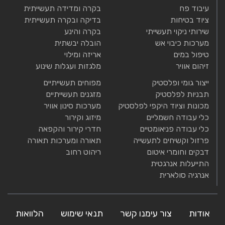
עיבוד פח
בקרה ומדידה תעשייתית
ציוד בטיחות
בדיקה ובקרה תעשייתית
שירותי ניקוי תעשייתי
בקרה והינע
מערכות כיבוי אש
הובלה יבשתית
טיפול במים
אריזה ומילוי
זיהום אוויר
מלגזות ועגלות שינוע
ייצור גומי ופלסטיק
מפוחים תעשייתיים
תבניות לפלסטיק
מזגנים תעשייתיים
מכונות וציוד היקפי לפלסטיק
מערכות סינון אוויר
כלי עבודה חשמליים
מיזוג וקירור
כלי עבודה פניאומטיים
חדרי קירור והקפאה
פרזול וקשיחים לתעשייה
תאורה ומערכות תאורה
דבקים וחומרי איטום
ריהוט רחוב
התייעלות אנרגטית
אנרגיה סולארית
אודות
צור עימנו קשר
תנאי שימוש
הלוואות