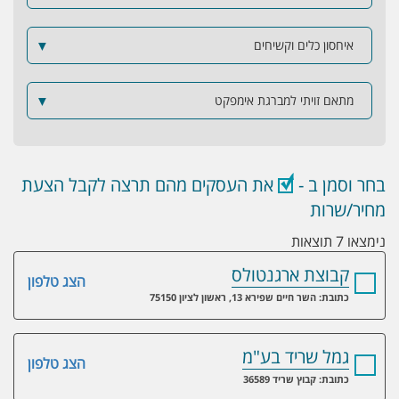
איחסון כלים וקשיחים
▼
מתאם זויתי למברגת אימפקט
▼
בחר וסמן ב -
את העסקים מהם תרצה לקבל הצעת
מחיר/שרות
נימצאו 7 תוצאות
קבוצת ארגנטולס
הצג טלפון
כתובת: השר חיים שפירא 13, ראשון לציון 75150
גמל שריד בע"מ
הצג טלפון
כתובת: קבוץ שריד 36589