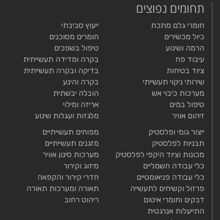
תחומים נפוצים
חומרי גלם מתכת
ייעוץ סביבתי
כיול מכשירים
חומרים מסוכנים
הרמה ושינוע
טיפול בשפכים
עיבוד פח
בקרה ומדידה תעשייתית
ציוד בטיחות
בדיקה ובקרה תעשייתית
שירותי ניקוי תעשייתי
בקרה והינע
מערכות כיבוי אש
הובלה יבשתית
טיפול במים
אריזה ומילוי
זיהום אוויר
מלגזות ועגלות שינוע
ייצור גומי ופלסטיק
מפוחים תעשייתיים
תבניות לפלסטיק
מזגנים תעשייתיים
מכונות וציוד היקפי לפלסטיק
מערכות סינון אוויר
כלי עבודה חשמליים
מיזוג וקירור
כלי עבודה פניאומטיים
חדרי קירור והקפאה
פרזול וקשיחים לתעשייה
תאורה ומערכות תאורה
דבקים וחומרי איטום
ריהוט רחוב
התייעלות אנרגטית