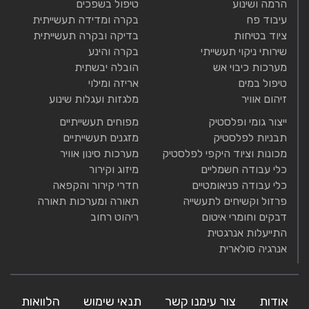
הרמה ושינוע
טיפול בשפכים
עיבוד פח
בקרה ומדידה תעשייתית
ציוד בטיחות
בדיקה ובקרה תעשייתית
שירותי ניקוי תעשייתי
בקרה והינע
מערכות כיבוי אש
הובלה יבשתית
טיפול במים
אריזה ומילוי
זיהום אוויר
מלגזות ועגלות שינוע
ייצור גומי ופלסטיק
מפוחים תעשייתיים
תבניות לפלסטיק
מזגנים תעשייתיים
מכונות וציוד היקפי לפלסטיק
מערכות סינון אוויר
כלי עבודה חשמליים
מיזוג וקירור
כלי עבודה פניאומטיים
חדרי קירור והקפאה
פרזול וקשיחים לתעשייה
תאורה ומערכות תאורה
דבקים וחומרי איטום
ריהוט רחוב
התייעלות אנרגטית
אנרגיה סולארית
אודות
צור עימנו קשר
תנאי שימוש
הלוואות