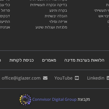
ת
בדיקה ובקרה תעשייתית
כלי עב
י תעשייתי
בקרה והינע
פרזול 
בוי אש
הובלה יבשתית
דבקים 
אריזה ומילוי
התייעל
מלגזות ועגלות שינוע
אנרגיה
הלוואות בערבות מדינה
מאמרים
כניסת לקוחות
ה
office@iglazer.com
YouTube
Linkedin
מקבוצת
Connvisor Digital Group