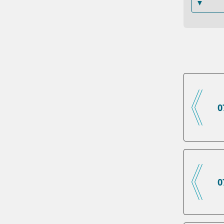
▼
0
0