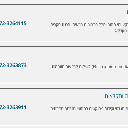
72-3264115
קע ומי תהום, כולל בתחומים הבאים: הכנת סקרים
ז הקרקע
72-3263873
חברת א.אלגרסי בע"מ פיתחה מערכת (Electro-bioremediation) לשיקום קרקעות מזוהמות
ת וחקלאית
72-3263911
ח הנדסי וקידום פרויקטים בתחומי הנדסה סביבתית