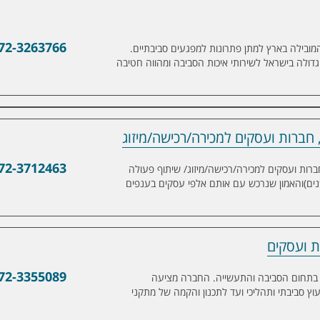
72-3263766
מובילה בארץ למתן פתרונות למפגעים סביבתיים.
דולה בישראל לשירותי איכות הסביבה ומהווה חטיבה
, חברות ועסקים למכירה/רכישה/מיזוג
ועסקים למכירה/רכישה/מיזוג
72-3712463
עלים, חברות ועסקים למכירה/רכישה/מיזוג/ שיתוף פעולה
וזאת בעקבות היכרות רבת השנים (30 שנים)והאמון שנרכש עם אותם אלפי עסקים בענפים
72-3355089
מומחים בתחום הסביבה והתעשייה. החברה מציעה
ץ סביבתי ותהליכי ועד לתכנון והקמה של מתקני