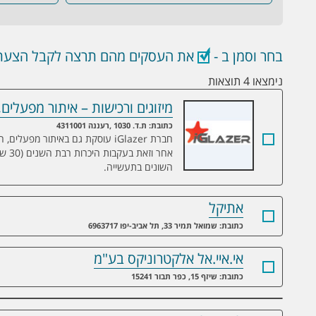
בחר וסמן ב -
את העסקים מהם תרצה לקבל הצעת 
נימצאו 4 תוצאות
מיזוגים ורכישות – איתור מפעלים
מיזוגים ורכישות – איתור מפעלים, חברות 
כתובת: ת.ד. 1030 ,רעננה 4311001
חברת iGlazer עוסקת גם באיתור מפ
אחר 
השונים בתעשייה.
אתיקל
כתובת: שמואל תמיר 33, תל אביב-יפו 6963717
אי.איי.אל אלקטרוניקס בע"מ
כתובת: שיזף 15, כפר תבור 15241