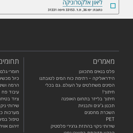
ליאון אלקטרוניקה
כתובת: יפו 36, ת.ד. 33153 חיפה 31331
מאמרים
תחומים
פלס בנאים מתכוונן
חומרי גלם
הידראוליקה - רתימת כוח המים לטובתנו
כיול מכשיר
הסינים משתלטים על העולם. גם בכלי
הרמה ושינ
חיתוך!
עיבוד פח
חיתוך בלייזר בתחום האופנה
ציוד בטיחו
תכנון ג'יגים ותבניות
שירותי ניקו
השכרת מחסנים
מערכות כי
PET
טיפול במים
שירותי ניקוי בהתזת גרגירי פלסטיק
זיהום אוויר
קרקע מזוהמת בתוצרי נפט