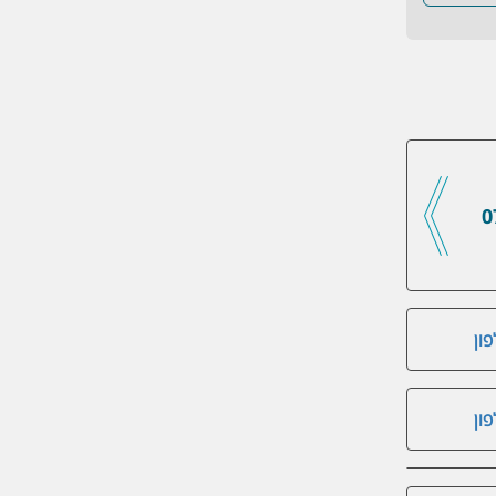
0
ון
ון