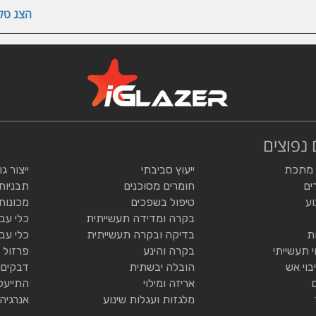
הצג טלפ
 נפוצים
 מתכת
ייעוץ סביבתי
ייצור ג
ים
חומרים מסוכנים
תבניות
וע
טיפול בשפכים
מכונות
בקרה ומדידה תעשייתית
כלי עב
ת
בדיקה ובקרה תעשייתית
כלי עב
י תעשייתי
בקרה והינע
פרזול 
בוי אש
הובלה יבשתית
דבקים 
אריזה ומילוי
התייעל
מלגזות ועגלות שינוע
אנרגיה