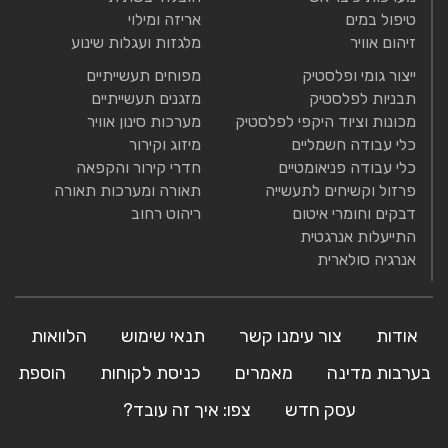
טיפול במים
אריזה ומילוי
זיהום אוויר
מלגזות ועגלות שינוע
ייצור גומי ופלסטיק
מפוחים תעשייתיים
תבניות לפלסטיק
מזגנים תעשייתיים
מכונות וציוד היקפי לפלסטיק
מערכות סינון אוויר
כלי עבודה חשמליים
מיזוג וקירור
כלי עבודה פניאומטיים
חדרי קירור והקפאה
פרזול וקשיחים לתעשייה
תאורה ומערכות תאורה
דבקים וחומרי איטום
ריהוט רחוב
התייעלות אנרגטית
אנרגיה סולארית
אודות
צור עימנו קשר
תנאי שימוש
הלוואות
בערבות מדינה
מאמרים
כניסת לקוחות
הוספת
עסק חדש
צפו: איך זה עובד?