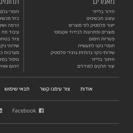
מאמרים
תחומים
חירור בלייזר
חומרי גלם
עיצוב תכשיטים
כיול מכשיר
ייצור פלסטיק לפי מוצרים
הרמה ושינ
מוצרים ופתרונות לבידוד אקוסטי
עיבוד פח
פטריות חימום
ציוד בטיחו
חומרי ניקוי לתעשייה
שירותי ניקו
שירותי ניקוי בהתזת גרגירי פלסטיק
מערכות כי
חיתוך בלייזר
טיפול במים
יצור חלקים למודלים
זיהום אוויר
אודות
צור עימנו קשר
תנאי שימוש
Facebook