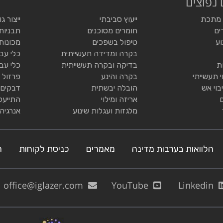
 נפוצים
 מתכת
ייעוץ סביבתי
ייצור ג
ים
חומרים מסוכנים
תבניות
וע
טיפול בשפכים
מכונות
בקרה ומדידה תעשייתית
כלי עב
ת
בדיקה ובקרה תעשייתית
כלי עב
י תעשייתי
בקרה והינע
פרזול 
בוי אש
הובלה יבשתית
דבקים 
אריזה ומילוי
התייעל
מלגזות ועגלות שינוע
אנרגיה
הלוואות בערבות מדינה
מאמרים
כניסת לקוחות
ה
office@iglazer.com
YouTube
Linkedin