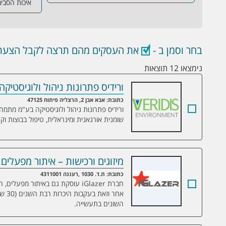
איכות הסבי
בחר וסמן ב -
את העסקים מהם תרצה לקבל הצעת 
נימצאו 12 תוצאות
ורידיס פתרונות ניהול ולוגיסטיק
ורידיס פתרונות ניהול ולוגיסטיקה בע"מ
כתובת: אבא אבן 2, הרצליה פיתוח 47125
ורידיס פתרונות ניהול ולוגיסטיקה בע"מ מתמח
שומנית אורגאנית ומינראלית, טיפול בבוצות וקר
מיזוגים ורכישות – איתור מפעלים
מיזוגים ורכישות – איתור מפעלים, חברות 
כתובת: ת.ד. 1030 ,רעננה 4311001
חברת iGlazer עוסקת גם באיתור מפ
אחר 
השונים בתעשייה.