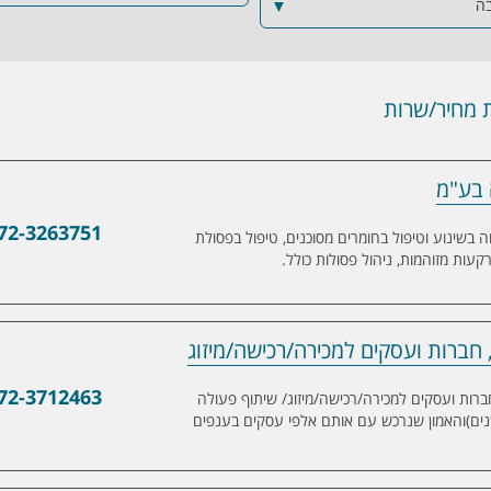
בה
▼
מחיר/שרות
ה בע"מ
72-3263751
ה בשינוע וטיפול בחומרים מסוכנים, טיפול בפסולת
קעות מזוהמות, ניהול פסולות כולל.
, חברות ועסקים למכירה/רכישה/מיזוג
ועסקים למכירה/רכישה/מיזוג
72-3712463
עלים, חברות ועסקים למכירה/רכישה/מיזוג/ שיתוף פעולה
וזאת בעקבות היכרות רבת השנים (30 שנים)והאמון שנרכש עם אותם אלפי עסקים בענפים