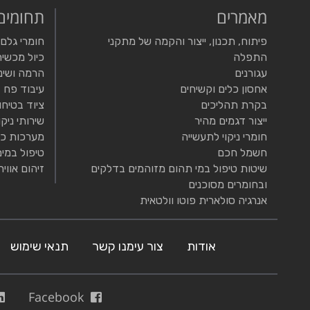
מאמרים
תחומים
פיתוח, תכנון, ייצור והקמה של מתקני
חומרי גלם
התפלה
כיול מכשיר
עגורנים
הרמה ושינ
אחסון כלים וקשיחים
עיבוד פח
בקרת תהליכים
ציוד בטיחו
ייצור דגמים מהיר
שירותי ניקו
חומרי ניקוי לתעשייה
מערכות כי
חשמל חכם
טיפול במים
שיטות טיפול במי תהום מזוהמים בדלקים
זיהום אוויר
ובחומרים מסוכנים
אנרגיה סולארית פוטו וולטאית
אודות
צור עימנו קשר
תנאי שימוש
Facebook