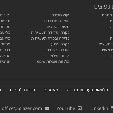
 נפוצים
 מתכת
ייעוץ סביבתי
ייצור ג
ים
חומרים מסוכנים
תבניות
וע
טיפול בשפכים
מכונות
בקרה ומדידה תעשייתית
כלי עב
ת
בדיקה ובקרה תעשייתית
כלי עב
י תעשייתי
בקרה והינע
פרזול 
בוי אש
הובלה יבשתית
דבקים 
אריזה ומילוי
התייעל
מלגזות ועגלות שינוע
אנרגיה
הלוואות בערבות מדינה
מאמרים
כניסת לקוחות
ה
office@iglazer.com
YouTube
Linkedin