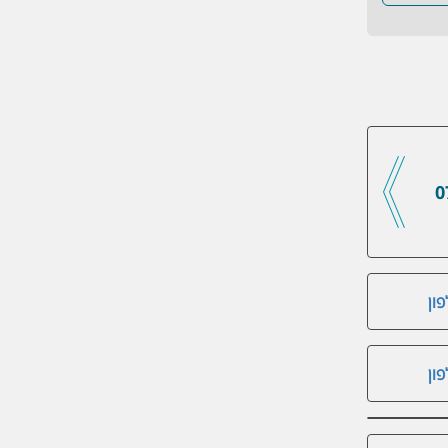
0
ון
ון