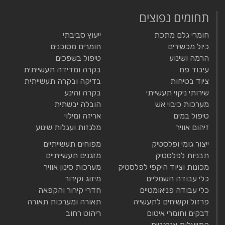
תחומים נפוצים
חומרי גלם מתכת
ייעוץ סביבתי
כיול מכשירים
חומרים מסוכנים
הרמה ושינוע
טיפול בשפכים
עיבוד פח
בקרה ומדידה תעשייתית
ציוד בטיחות
בדיקה ובקרה תעשייתית
שירותי ניקוי תעשייתי
בקרה והינע
מערכות כיבוי אש
הובלה יבשתית
טיפול במים
אריזה ומילוי
זיהום אוויר
מלגזות ועגלות שינוע
ייצור גומי ופלסטיק
מפוחים תעשייתיים
תבניות לפלסטיק
מזגנים תעשייתיים
מכונות וציוד היקפי לפלסטיק
מערכות סינון אוויר
כלי עבודה חשמליים
מיזוג וקירור
כלי עבודה פניאומטיים
חדרי קירור והקפאה
פרזול וקשיחים לתעשייה
תאורה ומערכות תאורה
דבקים וחומרי איטום
ריהוט רחוב
התייעלות אנרגטית