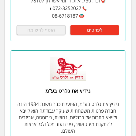
ת.ד. 730, א.ת. דרומי אשקלון 78107
072-3252027
08-6718187
לפרטים
הוסף לרשימה
נידיץ את גלרט בע"מ
נידיץ את גלרט בע"מ, הפועלת כבר משנת 1934 הינה
חברה פרטית משפחתית שעיקר עבודתה הוא לייבא
ולייצא מתכות אל ברזליות, נחושת, נירוסטה, אביזרים
להתקנת מיזוג אוויר, פליז ועוד מכל ולכל ארצות
העולם.