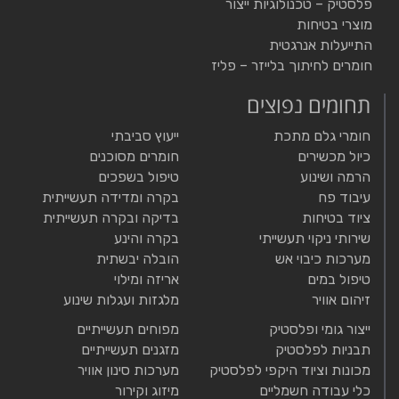
פלסטיק – טכנולוגיות ייצור
מוצרי בטיחות
התייעלות אנרגטית
חומרים לחיתוך בלייזר – פליז
תחומים נפוצים
חומרי גלם מתכת
ייעוץ סביבתי
כיול מכשירים
חומרים מסוכנים
הרמה ושינוע
טיפול בשפכים
עיבוד פח
בקרה ומדידה תעשייתית
ציוד בטיחות
בדיקה ובקרה תעשייתית
שירותי ניקוי תעשייתי
בקרה והינע
מערכות כיבוי אש
הובלה יבשתית
טיפול במים
אריזה ומילוי
זיהום אוויר
מלגזות ועגלות שינוע
ייצור גומי ופלסטיק
מפוחים תעשייתיים
תבניות לפלסטיק
מזגנים תעשייתיים
מכונות וציוד היקפי לפלסטיק
מערכות סינון אוויר
כלי עבודה חשמליים
מיזוג וקירור