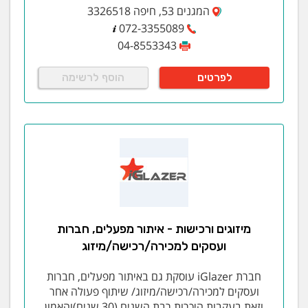
לאלתם מערכת ריתוך רובוטי אוטומטי. המערכת מתאימה
המגנים 53, חיפה 3326518
עבור ייצור סדרתי כאשר עבור כל מוצר מותאם מקבע
072-3355089
המאפשר עבודה רציפה לכמויות גדולות
04-8553343
יתרונות הריתוך הרובוטי:
לפרטים
הוסף לרשימה
מדויק
איכותי
אחיד
הדיר
מכלולים- הרכבות
ייצור מכלולים בקווים ומכונות המתוכננות עבור לקוח ומוצר
ובהתאם לדרישותיו
מיזוגים ורכישות - איתור מפעלים, חברות
במכונות ההרכבה מתקיימת 100% בחינה פונקציונלית
למכלול.
ועסקים למכירה/רכישה/מיזוג
ציפויים
חברת iGlazer עוסקת גם באיתור מפעלים, חברות
ועסקים למכירה/רכישה/מיזוג/ שיתוף פעולה אחר
צביעת KTL- שכבת צבע אחידה בכל נקודה בעלת עובי נמוך
וזאת בעקבות היכרות רבת השנים (30 שנים)והאמון