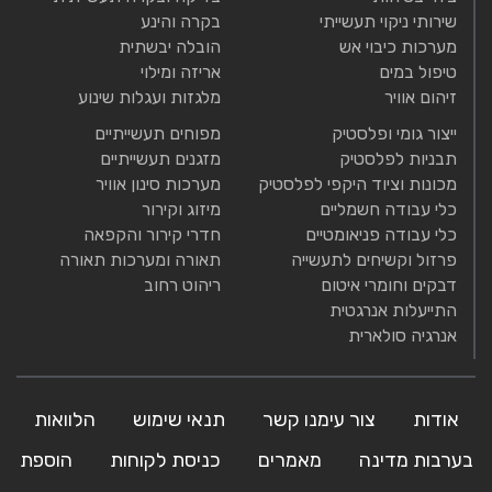
שירותי ניקוי תעשייתי
בקרה והינע
מערכות כיבוי אש
הובלה יבשתית
טיפול במים
אריזה ומילוי
זיהום אוויר
מלגזות ועגלות שינוע
ייצור גומי ופלסטיק
מפוחים תעשייתיים
תבניות לפלסטיק
מזגנים תעשייתיים
מכונות וציוד היקפי לפלסטיק
מערכות סינון אוויר
כלי עבודה חשמליים
מיזוג וקירור
כלי עבודה פניאומטיים
חדרי קירור והקפאה
פרזול וקשיחים לתעשייה
תאורה ומערכות תאורה
דבקים וחומרי איטום
ריהוט רחוב
התייעלות אנרגטית
אנרגיה סולארית
אודות
צור עימנו קשר
תנאי שימוש
הלוואות
בערבות מדינה
מאמרים
כניסת לקוחות
הוספת