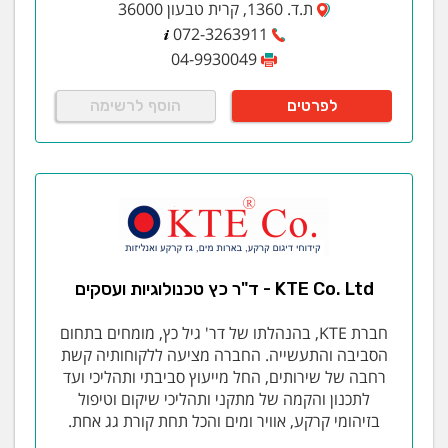
וציפויים:
ת.ד. 1360, קרית טבעון 36000
072-3263911
כבישה
04-9930049
אגף הכבישה של אלתם מתמחה בייצור המוני של סדרות
לפרטים
הוסף לרשימה
בינוניות וגדולות.
הייצור מתבצע בטכנולוגיה של כבישה קרה מסרטי פח
המוזנים באופן אוטומטי לתוך המכבש.
לאלתם יכולות הנדסיות לתמוך בלקוח בשלבי אפיון המוצר
וייצור דוגמאות.
שיטת ייצור מועדפת: ייצור פרוגרסיבי
איכות מעולה ורמת דיוק גבוהה.
KTE Co. Ltd - ד"ר כץ טכנולוגיות ועסקים
יכולת כבישה מהירה- עד 900 חלקים לדקה
גודל מכבשים 30-250 טון
חברת KTE, בהנהלתו של דר' גיל כץ, מומחים בתחום
עובי פח- 0.2מ"מ- 4 מ"מ
הסביבה והתעשייה. החברה מציעה ללקוחותיה קשת
חומרי גלם- מתכות, אלומיניום, פוספור ברונזה ועוד
רחבה של שירותים, החל מייעוץ סביבתי ותהליכי ועד
לתכנון והקמה של מתקני ותהליכי שיקום וטיפול
ריתוך
בזיהומי קרקע, אוויר ומים והכל תחת קורת גג אחת.