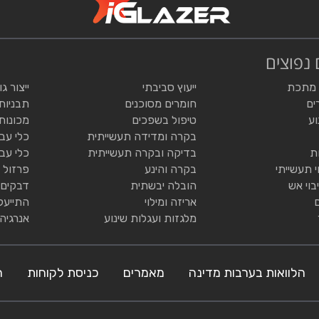
 נפוצים
 מתכת
ייעוץ סביבתי
ייצור ג
ים
חומרים מסוכנים
תבניות
וע
טיפול בשפכים
מכונות
בקרה ומדידה תעשייתית
כלי עב
ת
בדיקה ובקרה תעשייתית
כלי עב
י תעשייתי
בקרה והינע
פרזול 
בוי אש
הובלה יבשתית
דבקים 
אריזה ומילוי
התייעל
מלגזות ועגלות שינוע
אנרגיה
הלוואות בערבות מדינה
מאמרים
כניסת לקוחות
ה