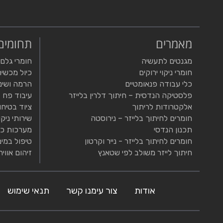
מאמרים
תחומים
מגנטים לתעשיה
חומרי גלם
חומרי ניקוי ירוקים
כיול מכשיר
כלי עבודה פנאומטיים
הרמה ושינ
פלסטיקה הנדסית – חיתוך דלרין בלייזר
עיבוד פח
אלקטרודות לריתוך
ציוד בטיחו
חומרים לחיתוך בלייזר – נירוסטה
שירותי ניקו
תכנון הנדסי
מערכות כי
חומרים לחיתוך בלייזר - נייר וקרטון
טיפול במים
חיתוך לייזר משולב לפי שטאנץ
זיהום אוויר
אודות
צור עימנו קשר
תנאי שימוש