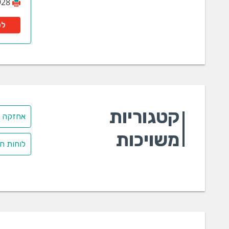
928
לפ
קטגוריות
אחזקה ב
משויכות
לוחות ח