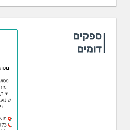
ספקים
דומים
מסוע
מסוע
ייצור
שינוע,
די
מושב 
173