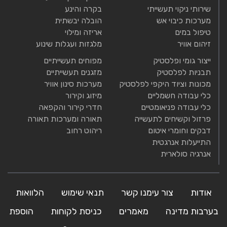
שירותי ניקוי תעשייתי
בקרה והינע
מערכות כיבוי אש
הובלה יבשתית
טיפול במים
אריזה ומילוי
זיהום אוויר
מלגזות ועגלות שינוע
ייצור גומי ופלסטיק
מפוחים תעשייתיים
תבניות לפלסטיק
מזגנים תעשייתיים
מכונות וציוד היקפי לפלסטיק
מערכות סינון אוויר
כלי עבודה חשמליים
מיזוג וקירור
כלי עבודה פניאומטיים
חדרי קירור והקפאה
פרזול וקשיחים לתעשייה
תאורה ומערכות תאורה
דבקים וחומרי איטום
ריהוט רחוב
התייעלות אנרגטית
אנרגיה סולארית
אודות
צור עימנו קשר
תנאי שימוש
הלוואות
בערבות מדינה
מאמרים
כניסת לקוחות
הוספת