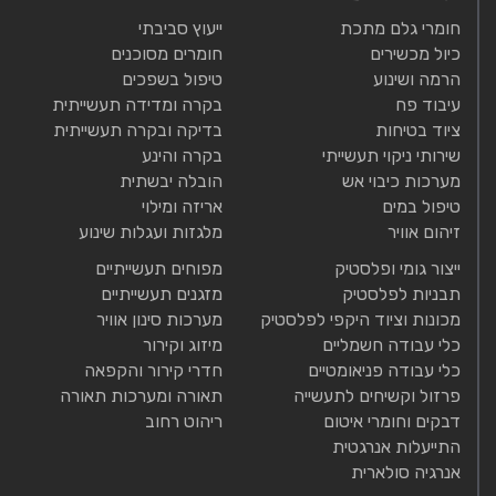
חומרי גלם מתכת
ייעוץ סביבתי
כיול מכשירים
חומרים מסוכנים
הרמה ושינוע
טיפול בשפכים
עיבוד פח
בקרה ומדידה תעשייתית
ציוד בטיחות
בדיקה ובקרה תעשייתית
שירותי ניקוי תעשייתי
בקרה והינע
מערכות כיבוי אש
הובלה יבשתית
טיפול במים
אריזה ומילוי
זיהום אוויר
מלגזות ועגלות שינוע
ייצור גומי ופלסטיק
מפוחים תעשייתיים
תבניות לפלסטיק
מזגנים תעשייתיים
מכונות וציוד היקפי לפלסטיק
מערכות סינון אוויר
כלי עבודה חשמליים
מיזוג וקירור
כלי עבודה פניאומטיים
חדרי קירור והקפאה
פרזול וקשיחים לתעשייה
תאורה ומערכות תאורה
דבקים וחומרי איטום
ריהוט רחוב
התייעלות אנרגטית
אנרגיה סולארית