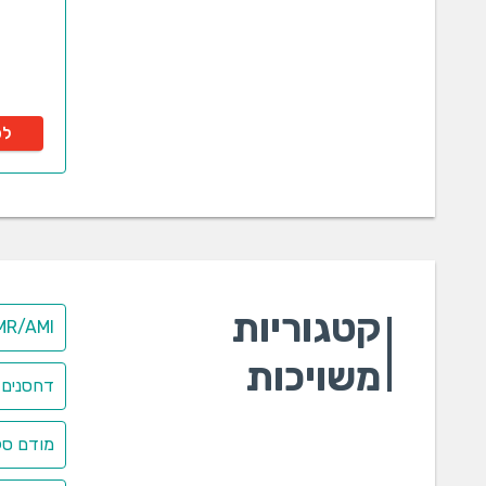
לפ
קטגוריות
AMR/AMI מערכת בקרה ושלי
משויכות
דחסנים 
מודם סלו