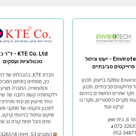
KTE Co. Ltd - ד"ר 
Envirotech - ייעוץ וניהול
טכנולוגיות ועסקים
פרוייקטים סביבתיים
חברת KTE, בהנהלתו של דר
Envirotech עוסקת בייעוץ, תכנון
כץ, מומחים בתחום הסביב
ל פרויקטים סביבתיים. תכנון
והתעשייה. החברה מציע
 חקר אתרים החשודים בזיהום
ללקוחותיה קשת רחבה של שיר
ת סקרים היסטוריים, סקרי גז
החל מייעוץ סביבתי ותהליכי 
קרקע ועוד
לתכנון והקמה של מתקני ותה
שיקום וטיפול בזיהומי קרקע, א
 בית שאן
ומים והכל תחת קורת גג אח
072-3263
052-3487
המגנים 53, חיפה 3326518