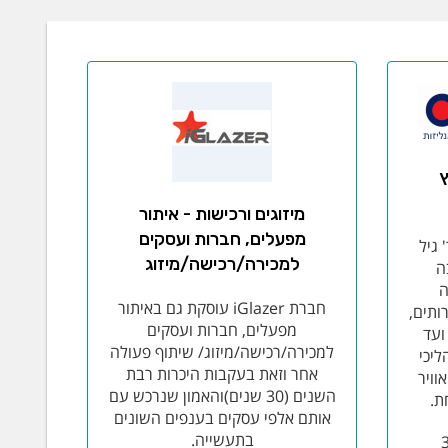
כץ
מיזוגים ורכישות - איתור
מפעלים, חברות ועסקים
' גיל
למכירה/רכישה/מיזוג
ה
ה
חברת iGlazer עוסקת גם באיתור
ותים,
מפעלים, חברות ועסקים
ועד
למכירה/רכישה/מיזוג/ שיתוף פעולה
ליכי
אחר וזאת בעקבות היכרות רבת
וויר
השנים (30 שנים)והאמון שנרכש עם
ת.
אותם אלפי עסקים בענפים השונים
בתעשייה.