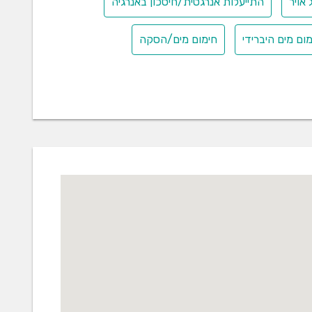
 אויר
התייעלות אנרגטית/חיסכון באנרגיה
ום מים היברידי
חימום מים/הסקה