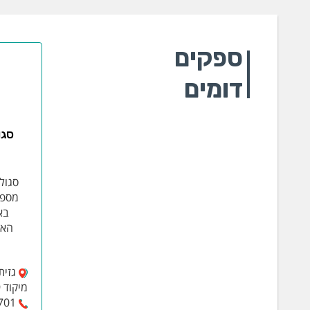
ספקים
דומים
סגו
סגול
מספק
בא
האנ
מיקוד 4927989
701