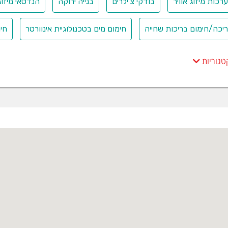
רכות מיזוג אוויר
בודקי צ'ילרים
בנייה ירוקה
הנדסאי מיזוג
יכה/חימום בריכות שחייה
חימום מים בטכנולוגיית אינוורטר
חימ
טגוריות