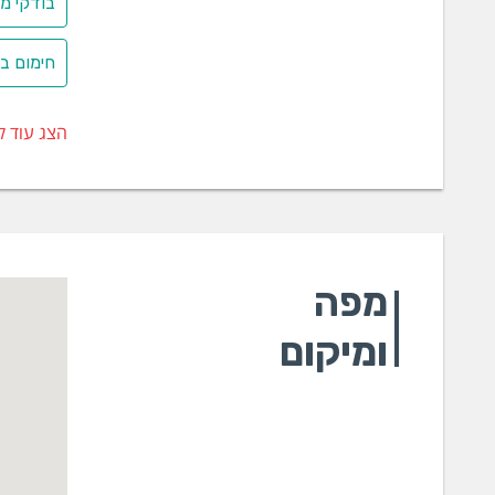
בודקי מע
חימום בר
הצג עוד ק
מפה
ומיקום