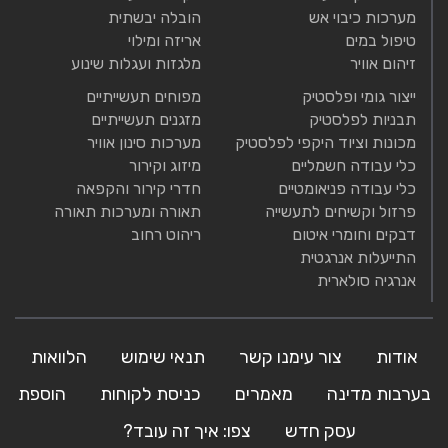
מערכות כיבוי אש
הובלה יבשתית
טיפול במים
אריזה ומילוי
זיהום אוויר
מלגזות ועגלות שינוע
ייצור גומי ופלסטיק
מפוחים תעשייתיים
תבניות לפלסטיק
מזגנים תעשייתיים
מכונות וציוד היקפי לפלסטיק
מערכות סינון אוויר
כלי עבודה חשמליים
מיזוג וקירור
כלי עבודה פניאומטיים
חדרי קירור והקפאה
פרזול וקשיחים לתעשייה
תאורה ומערכות תאורה
דבקים וחומרי איטום
ריהוט רחוב
התייעלות אנרגטית
אנרגיה סולארית
אודות
צור עימנו קשר
תנאי שימוש
הלוואות
בערבות מדינה
מאמרים
כניסת לקוחות
הוספת
עסק חדש
צפו: איך זה עובד?