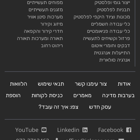
ייצור גומי ופלסטיק
מפוחים תעשייתיים
תבניות לפלסטיק
מזגנים תעשייתיים
מכונות וציוד היקפי לפלסטיק
מערכות סינון אוויר
כלי עבודה חשמליים
מיזוג וקירור
כלי עבודה פניאומטיים
חדרי קירור והקפאה
פרזול וקשיחים לתעשייה
תאורה ומערכות תאורה
דבקים וחומרי איטום
ריהוט רחוב
התייעלות אנרגטית
אנרגיה סולארית
אודות
צור עימנו קשר
תנאי שימוש
הלוואות
בערבות מדינה
מאמרים
כניסת לקוחות
הוספת
עסק חדש
צפו: איך זה עובד?
YouTube
Linkedin
Facebook