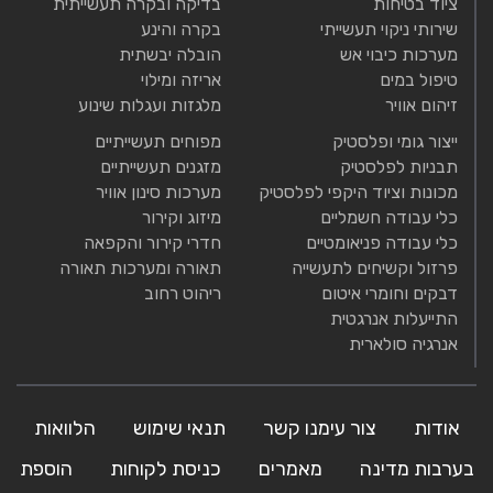
ציוד בטיחות
בדיקה ובקרה תעשייתית
שירותי ניקוי תעשייתי
בקרה והינע
מערכות כיבוי אש
הובלה יבשתית
טיפול במים
אריזה ומילוי
זיהום אוויר
מלגזות ועגלות שינוע
ייצור גומי ופלסטיק
מפוחים תעשייתיים
תבניות לפלסטיק
מזגנים תעשייתיים
מכונות וציוד היקפי לפלסטיק
מערכות סינון אוויר
כלי עבודה חשמליים
מיזוג וקירור
כלי עבודה פניאומטיים
חדרי קירור והקפאה
פרזול וקשיחים לתעשייה
תאורה ומערכות תאורה
דבקים וחומרי איטום
ריהוט רחוב
התייעלות אנרגטית
אנרגיה סולארית
אודות
צור עימנו קשר
תנאי שימוש
הלוואות
בערבות מדינה
מאמרים
כניסת לקוחות
הוספת