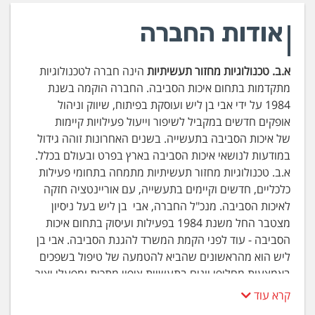
אודות החברה
א.ב. טכנולוגיות מחזור תעשיתיות
הינה חברה לטכנולוגיות
מתקדמות בתחום איכות הסביבה. החברה הוקמה בשנת
1984 על ידי אבי בן ליש ועוסקת בפיתוח, שיווק וניהול
אופקים חדשים במקביל לשיפור וייעול פעילויות קיימות
של איכות הסביבה בתעשייה. בשנים האחרונות זוהה גידול
במודעות לנושאי איכות הסביבה בארץ בפרט ובעולם בכלל.
א.ב. טכנולוגיות מחזור תעשיתיות מתמחה בתחומי פעילות
כלכליים, חדשים וקיימים בתעשייה, עם אוריינטציה חזקה
לאיכות הסביבה. מנכ"ל החברה, אבי בן ליש בעל ניסיון
מצטבר החל משנת 1984 בפעילות ועיסוק בתחום איכות
הסביבה - עוד לפני הקמת המשרד להגנת הסביבה. אבי בן
ליש הוא מהראשונים שהביא להטמעה של טיפול בשפכים
באמצעות מחליפי יונים בתעשיית ציפוי מתכות ומפעלי יצור
מעגלים מודפסים בישראל. החברה ממוקדת בשיפור וייעול
קרא עוד
של פעילויות קיימות של הגנה על הסביבה המיושמות