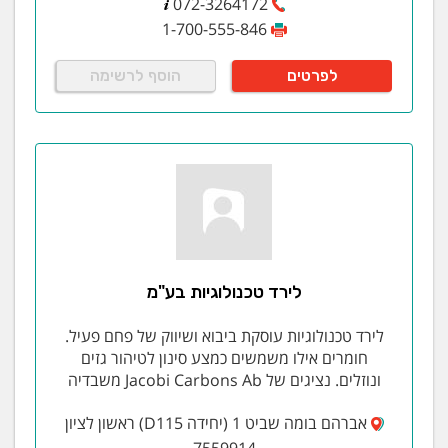
072-3264172
טיפול בשפכים עירוניים, מפעלי תעשייה, מכוני תערובת,
1-700-555-846
מפעלי מזון ועוד.
ביו-פילטר הגדול מסוגו בארץ לטיפול באוויר
במפעל הפסדים של עוף הנגב. פרטים נוספים בקרוב! זקוקים
לפרטים
הוסף לרשימה
לטיפול באוויר? ניטרול גזים או ריחות? פנו אלינו!
בנוסף, אנו
הנציג הבלעדי של חברת AMCON יצרנית מתקני סחיטת
בוצה – VOLUTE בישראל.
מתקני סחיטה והסמכת בוצה למתקני טיפול בשפכים
מהמתקדמים בעולם:
מתאים למכוני טיפול בשפכים סניטריים , עירוניים
משחטות מכל סוג שהוא
מפעלי מזון
תעשיית הנפט
לירד טכנולוגיות בע"מ
פטרוכימיה
תרופות
לירד טכנולוגיות עוסקת ביבוא ושיווק של פחם פעיל.
ועוד
חומרים אילו משמשים כמצע סינון לטיהור גזים
ונוזלים. נציגים של Jacobi Carbons Ab משבדיה
יתרונות
צריכת אנרגיה נמוכה
אברהם בומה שביט 1 (יחידה D115) ראשון לציון
טביעת רגל קטנה
7559914