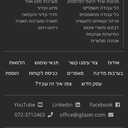
מכונות וציוד היקפי לפלסטיק
מערכות סינון אוויר
כלי עבודה חשמליים
מיזוג וקירור
כלי עבודה פניאומטיים
חדרי קירור והקפאה
פרזול וקשיחים לתעשייה
תאורה ומערכות תאורה
דבקים וחומרי איטום
ריהוט רחוב
התייעלות אנרגטית
אנרגיה סולארית
אודות
צור עימנו קשר
תנאי שימוש
הלוואות
בערבות מדינה
מאמרים
כניסת לקוחות
הוספת
עסק חדש
צפו: איך זה עובד?
YouTube
Linkedin
Facebook
072-3712463
office@iglazer.com