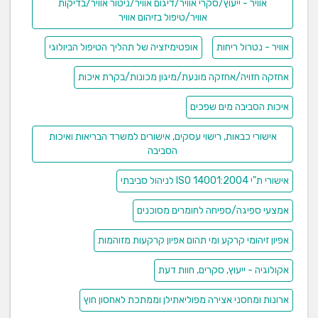
אוויר - ייעוץ/סקרי אוויר/דיגום אוויר/ניטור אוויר/בדיקות
אוויר/טיפול בזיהום אוויר
חדש ומהפכני: דלתות אויר למניעת כניסה של חרקים
מעופפים, מעבר בין אזורים למניעת איבוד טמפרטורות,
אוויר - נטרול ריחות
אופטימיזציה של תהליך הטיפול הביולוגי
יעילות עבודה של מקפיאים ומקררים...., חיסכון באנרגיה
והפחתת עלויות תפעול, התייעלות בעבודה בכניסה ויציאה
אחזקה חזויה/אחזקה מונעת/מיגון מכונות/בקרת איכות
עם מלגזות ועגלות משטחים למקפיאים וחדרי קירור, מניעת
איכות הסביבה מים שפכים
יציאת אבק וריחות מאולמות תפעול מתקני אשפה ועוד...
כללי
ליווי וייעוץ סביבתי לחברות – הכנת תוכניות עבודה
אישורי כבאות, רישוי עסקים, אישורים למשרד הבריאות ואיכות
לשם עמידה בדרישות החוק.
הסביבה
חו"ד סביבתיות לחברות נדל"ן לפני רכישת קרקעות
סל שרותי סביבה לחברות, אירגונים, מוסדות ופרטיים
אישורי ת"י ISO 14001:2004 לניהול סביבתי
לשם עמידה בדרישות המשרד להגנת הסביבה.
אמצעי ספיגה/ספיחה לחומרים מסוכנים
מנכ"ל החברה - אבי בן ליש
בעבר, איש צוות אוויר בחיל האוויר - מוסמך בינלאומי
אפיון זיהומי קרקע ומי תהום אפיון קרקעות מזוהמות
של חברת סיקורסקי ארה"ב.
מוסמך עד מומחה ובורר בתחום איכות הסביבה.
אקולוגיה - ייעוץ, סקרים, חוות דעת
מוסמך צוות מריחים מעבדת נווה יער של המשרד
ארונות ומחסני אצירה מפוליאתילן וממתכת לאחסון חוץ
להגנת הסביבה ומשרד החקלאות.