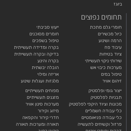
ביוגז
תחומים נפוצים
חומרי גלם מתכת
ייעוץ סביבתי
כיול מכשירים
חומרים מסוכנים
הרמה ושינוע
טיפול בשפכים
עיבוד פח
בקרה ומדידה תעשייתית
ציוד בטיחות
בדיקה ובקרה תעשייתית
שירותי ניקוי תעשייתי
בקרה והינע
מערכות כיבוי אש
הובלה יבשתית
טיפול במים
אריזה ומילוי
זיהום אוויר
מלגזות ועגלות שינוע
ייצור גומי ופלסטיק
מפוחים תעשייתיים
תבניות לפלסטיק
מזגנים תעשייתיים
מכונות וציוד היקפי לפלסטיק
מערכות סינון אוויר
כלי עבודה חשמליים
מיזוג וקירור
כלי עבודה פניאומטיים
חדרי קירור והקפאה
פרזול וקשיחים לתעשייה
תאורה ומערכות תאורה
דבקים וחומרי איטום
ריהוט רחוב