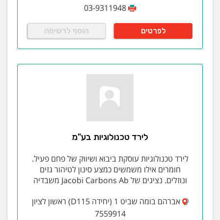
צנרת מצופה טפלון ואבזרים, צנרת פלב"מ ואבזרים
03-9311948
ועוד. מסנני קו.
לפרטים
הוסף לרשימה
ציוד פריקה ואריזה
מתקן לפריקת שקים ומתקן לפריקת שקי ענק ידידותי
לסביבה.
מתקן למילוי שקים ושקי ענק ידידותי לסביבה.
קווי מילוי לאריזות שונות לאבקות ונוזלים כולל הדבקת
תוויות.
טכנולוגיות תהליכיות
לירד טכנולוגיות בע"מ
מתקן לייצור חומצה חנקתית, מתקן לייצור חנקת
האשלגן, מתקן לייצור חומצה זרחתית, תהליכים
לירד טכנולוגיות עוסקת ביבוא ושיווק של פחם פעיל.
אחרים..
חומרים אילו משמשים כמצע סינון לטיהור גזים
מתקני פסדים.
ונוזלים. נציגים של Jacobi Carbons Ab משבדיה
שרותים בתחום הבטיחות ואיכות הסביבה
אברהם בומה שביט 1 (יחידה D115) ראשון לציון
7559914
יעוץ והדרכות בטיחות, שרותי ממונה בטיחות, תכנית לניהול