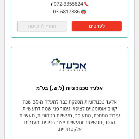
072-3355824
הבטיחות, סקרי סיכונים ,בטיחות אש, חומ"ס, תיקי מפעל,
03-6817886
היתרי רעלים, תסקירי השפעה על הסביבה, רשיון עסק ועוד.
לפרטים
הוסף לרשימה
אלעד טכנולוגיות (ל.ש.) בע"מ
אלעד טכנולוגיות מספקת כבר למעלה מ-30 שנה
קווים אוטומטיים לציפוי וגימור פני שטח לתעשיית
עיבוד המתכת, התעופה, תעשיות בטחוניות, תעשיית
הרכב, תכשיטים ותעשיית ייצור רכיבים ומעגלים
אלקטרוניים.