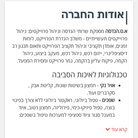
אודות החברה
א.ט.הנדסה
מספקת שרותי הנדסה וניהול פרוייקטים: ניהול
פרוייקטים תעשייתיים - משלב הגדרת הפרוייקט, לוחות
זמנים, אומדן תקציבי וניהול תקציב הפרוייקט ותאום תכנון רב
דיסציפלינרי, ייזום רכש, ניהול רכש, מעקב ביצוע, ניהול
הקמה, פיקוח עליון בהקמה, גמר פרוייקט ומסירת המפעל.
טכנולוגיות לאיכות הסביבה
אויר נקי
- חמצון בשיטות שונות, קליטת אבק ,
סקרברים ועוד.
שפכים -
טפול ביולוגי, ראקטור ביולוגי ללא צורך בפינוי
בוצה, טפול פיזיקו-כימי, פירוליזה, חמצון רטוב, איוד
במעגל סגור ציוד ספציפי למערכות טיפול בשפכים:
דקנטר, טריקנטר, מסנני סרט, פילטר פרס, מפרידים
קרא עוד
למיניהם ועוד. טכנולוגיות שונות לטיפול בשפכים.
פסולת -
טיפול בפסולת המכילה הלוגנים, לרבות