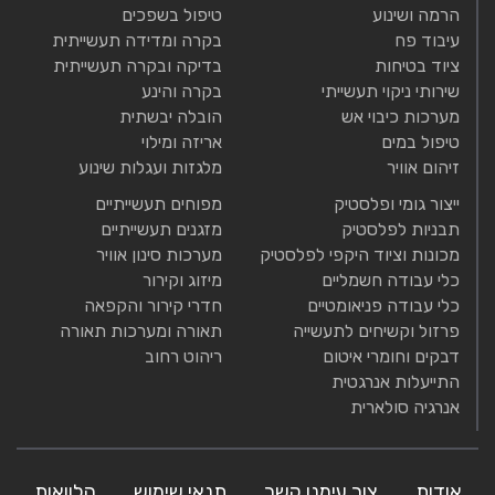
הרמה ושינוע
טיפול בשפכים
עיבוד פח
בקרה ומדידה תעשייתית
ציוד בטיחות
בדיקה ובקרה תעשייתית
שירותי ניקוי תעשייתי
בקרה והינע
מערכות כיבוי אש
הובלה יבשתית
טיפול במים
אריזה ומילוי
זיהום אוויר
מלגזות ועגלות שינוע
ייצור גומי ופלסטיק
מפוחים תעשייתיים
תבניות לפלסטיק
מזגנים תעשייתיים
מכונות וציוד היקפי לפלסטיק
מערכות סינון אוויר
כלי עבודה חשמליים
מיזוג וקירור
כלי עבודה פניאומטיים
חדרי קירור והקפאה
פרזול וקשיחים לתעשייה
תאורה ומערכות תאורה
דבקים וחומרי איטום
ריהוט רחוב
התייעלות אנרגטית
אנרגיה סולארית
אודות
צור עימנו קשר
תנאי שימוש
הלוואות