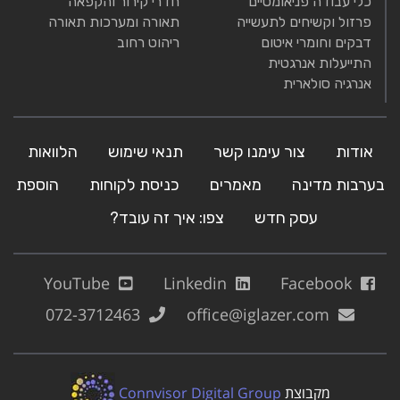
כלי עבודה פניאומטיים
חדרי קירור והקפאה
פרזול וקשיחים לתעשייה
תאורה ומערכות תאורה
דבקים וחומרי איטום
ריהוט רחוב
התייעלות אנרגטית
אנרגיה סולארית
אודות
צור עימנו קשר
תנאי שימוש
הלוואות
בערבות מדינה
מאמרים
כניסת לקוחות
הוספת
עסק חדש
צפו: איך זה עובד?
YouTube
Linkedin
Facebook
072-3712463
office@iglazer.com
מקבוצת
Connvisor Digital Group