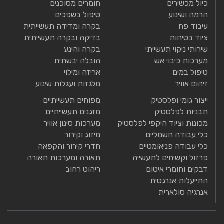
כיול מכשירים
חומרים מסוכנים
הרמה ושינוע
טיפול בשפכים
עיבוד פח
בקרה ומדידה תעשייתית
ציוד בטיחות
בדיקה ובקרה תעשייתית
שירותי ניקוי תעשייתי
בקרה והינע
מערכות כיבוי אש
הובלה יבשתית
טיפול במים
אריזה ומילוי
זיהום אוויר
מלגזות ועגלות שינוע
ייצור גומי ופלסטיק
מפוחים תעשייתיים
תבניות לפלסטיק
מזגנים תעשייתיים
מכונות וציוד היקפי לפלסטיק
מערכות סינון אוויר
כלי עבודה חשמליים
מיזוג וקירור
כלי עבודה פניאומטיים
חדרי קירור והקפאה
פרזול וקשיחים לתעשייה
תאורה ומערכות תאורה
דבקים וחומרי איטום
ריהוט רחוב
התייעלות אנרגטית
אנרגיה סולארית