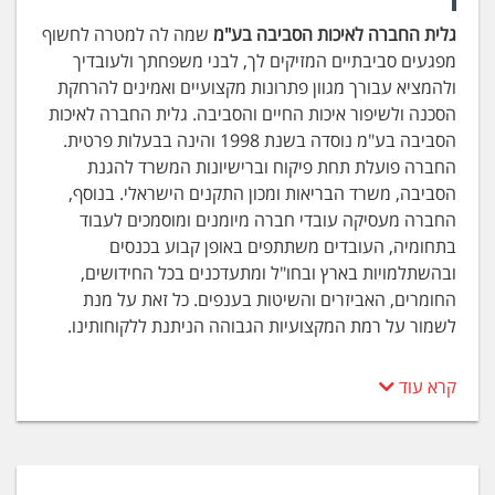
גלית החברה לאיכות הסביבה בע"מ
שמה לה למטרה לחשוף
מפגעים סביבתיים המזיקים לך, לבני משפחתך ולעובדיך
ולהמציא עבורך מגוון פתרונות מקצועיים ואמינים להרחקת
הסכנה ולשיפור איכות החיים והסביבה. גלית החברה לאיכות
הסביבה בע"מ נוסדה בשנת 1998 והינה בבעלות פרטית.
החברה פועלת תחת פיקוח וברישיונות המשרד להגנת
הסביבה, משרד הבריאות ומכון התקנים הישראלי. בנוסף,
החברה מעסיקה עובדי חברה מיומנים ומוסמכים לעבוד
בתחומיה, העובדים משתתפים באופן קבוע בכנסים
ובהשתלמויות בארץ ובחו"ל ומתעדכנים בכל החידושים,
החומרים, האביזרים והשיטות בענפים. כל זאת על מנת
לשמור על רמת המקצועיות הגבוהה הניתנת ללקוחותינו.
הייחודיות שלנו:
קרא עוד
מומחי גלית החברה לאיכות הסביבה פתחו מגוון שיטות
ייחודיות ובלעדיות לאיתור ועיבוד מידע החושף ממצאים
חיוניים על מכלול מרכיבי איכות החיים והסביבה, שאינם
ניתנים להשגה מגורמים בעלי עניין (חברות תקשורת, חברת