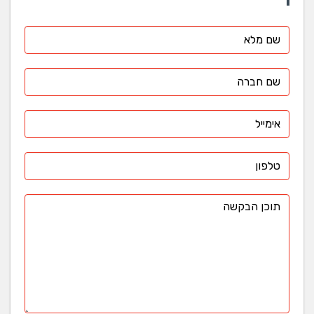
סביבתיים. בהתאם לסיטואציה אנו בוחרים בבדיקה בנפח
נמוך או נפח גבוה, וכן בדיקה חצי רציפה או רציפה. החומרים
הנבדקים: ריכוז החמצן, פחמן דו חמצני, חלקיקים מרחפים,
גופרית, גזים, תרכובות אורגניות נדיפות, דיוקוסינים, פורנים,
קטוניים, פורמלדהיד, מתכות, מרקפטנים, אבק מרחף, אבק
שוקע.
שירותים בתחום איכות אוויר:
ביצוע סקר מכין לביצוע בדיקות סביבתיות תעסוקתיות
במפעל / מקום העבודה.
בדיקות סביבתיות תעסוקתיות בהתאם לתקנות הפיקוח
על העבודה.
איסוף דגימות החשיפה האישית והסביבתית.
אנליזה במעבדה המוסמכת שלנו.
מתן דו"ח ופרשנות של תוצאות הניתוח ע"פ פורמט של
משרד התמ"ת.
מתן ייעוץ לשיפור איכות האוויר במבנה, במידה והתגלו
ממצאים חריגים.
עריכת ביקורות איכות האוויר תקופתיות לפי הוראות
משרד התמ"ת.