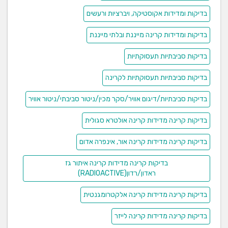
ראדון
בדיקות ומדידות אקוסטיקה, ויברציות ורעשים
מעבדה מוסמכת לבדיקת ראדון – מס' היתר: 1283
בדיקות ומדידות קרינה מייננת ובלתי מייננת
מעבדה מוסמכת ע"י המשרד להגנת הסביבה לבדיקת
בדיקות סביבתיות תעסוקתיות
גז ראדון ותכולת חומרים רדיואקטיביים.
בבעלותנו ציוד וטכנולוגיה מהייחודיים והמתקדמים
בדיקות סביבתיות תעסוקתיות לקרינה
בעולם - מיטב הציוד המשוכלל
והמתקדם ביותר המאפשר בדיקה וקבלת תוצאות ללא
בדיקות סביבתיות/דיגום אוויר/סקר מכין/ניטור סביבתי/ניטור אוויר
פשרות!
בדיקות קרינה מדידות קרינה אולטרא סגולית
מטרת הבדיקה
הבדיקה נערכת כאשר בבדיקה קצרת הטווח
התגלו ממצאים גבוליים / חריגים וכאשר מעוניינים לבדוק
בדיקות קרינה מדידות קרינה אור, אינפרה אדום
ריכוזי ראדון בתנאי מחייה רגילים, כשהחדר מאוורר ולא אטום.
מטרת הבדיקה היא לקבוע האם ישנן חריגות מטווח ריכוזי
בדיקות קרינה מדידות קרינה איתור גז
הראדון המאושרים ע"י המשרד להגנת הסביבה אשר נקבע
ראדון/רדון(RADIOACTIVE)
כלא מסוכן, וכן – להחליט על הפעולות הנדרשות לסילוק
בדיקות קרינה מדידות קרינה אלקטרומגנטית
הראדון בהקדם
מגוון פתרונות לרעש
בדיקות קרינה מדידות קרינה לייזר