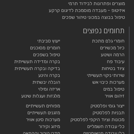
מוצרים ופתרונות לבידוד תרמי
איזיטופ - מעבדה מוסמכת לדיגום קרקע
טיפול בבוצה במכוני טיהור שפכים
תחומים נפוצים
חומרי גלם מתכת
ייעוץ סביבתי
כיול מכשירים
חומרים מסוכנים
הרמה ושינוע
טיפול בשפכים
עיבוד פח
בקרה ומדידה תעשייתית
ציוד בטיחות
בדיקה ובקרה תעשייתית
שירותי ניקוי תעשייתי
בקרה והינע
מערכות כיבוי אש
הובלה יבשתית
טיפול במים
אריזה ומילוי
זיהום אוויר
מלגזות ועגלות שינוע
ייצור גומי ופלסטיק
מפוחים תעשייתיים
תבניות לפלסטיק
מזגנים תעשייתיים
מכונות וציוד היקפי לפלסטיק
מערכות סינון אוויר
כלי עבודה חשמליים
מיזוג וקירור
כלי עבודה פניאומטיים
חדרי קירור והקפאה