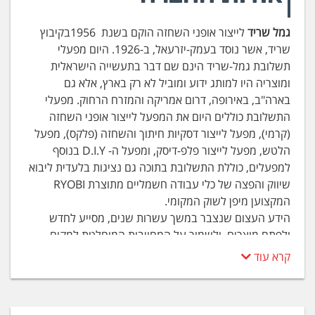
גמל שריד
לייצור אופני השחזה הוקם בשנת 1956בקיבוץ
שריד, אשר נוסד בעמק-יזרעאל, ב-1926. היום מפעלי
תשלובת גמל-שריד הינם שם דבר בתעשייה הישראלית
ומוצריה היו למותג ידוע ומוביל לא רק בארץ, אלא גם
בארה"ב, באירופה, דרום אמריקה והמזרח הרחוק. מפעלי
התשלובת כוללים היום את המפעל לייצור אופני השחזה
(קרמי), מפעל לייצור דסקיות חיתוך והשחזה (פלקס), מפעל
הלטש, מפעל לייצור פלפ-דיסק, ומפעל ה- D.I.Y בנוסף
למפעלים, כוללת התשלובת בתוכה גם נציגות בלעדית ליבוא
שיווק והפצה של כלי עבודה חשמליים מתוצרת RYOBI
המקצוען מיפן לשוק המקומי.
הידע העצום שנצבר במשך עשרות שנים, מסייע לחדש
ולפתח מוצרים, ולשמור על המחויבות המוחלטת למקום
ראשון באיכות ובטיחות מוצרי ההשחזה, הליטוש והחיתוך של
קרא עוד
גמל-שריד.
השילוב של צוות צעיר, דינמי ונמרץ ביחד עם נסיון עשיר הוא
המפתח להצלחה שמחייבת הקפדה על פרטים רבים