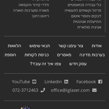
משחות סיכה לממסרות פתוחות ולכבלים
כלי עבודה פניאומטיים
חדרי קירור והקפאה
משחות סיכה לתעשיות המזון, המשקאות והתרופות
פרזול וקשיחים לתעשייה
תאורה ומערכות תאורה
משחות למניעת היתפסות ותרסיסים
דבקים וחומרי איטום
ריהוט רחוב
שמני סילוקן מיוחדים
התייעלות אנרגטית
מוצרי טיפוח לעובד
חברת ולם מייבאת ומשווקת מוצרים
אנרגיה סולארית
נילווים לטיפוח הגנת העובד.
אודות
צור עימנו קשר
תנאי שימוש
הלוואות
בערבות מדינה
מאמרים
כניסת לקוחות
הוספת
עסק חדש
צפו: איך זה עובד?
YouTube
Linkedin
Facebook
072-3712463
office@iglazer.com