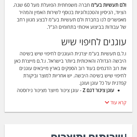
ולם תעשיות בע"מ
חברה משפחתית הפועלת מעל 60 שנה.
הציוד, הניסיון והטכנולוגיות בנוסף לשירות האמין והמהיר
מאפשרים לנו בחברת ולם תעשיות בע"מ לבצע מגוון רחב
של עבודות בביצוע איכותי בתחומים הנ"ל.
עוגנים לחיפוי שיש
ו.ל.ם תעשיות בע"מ יצרנית העוגנים לחיפוי שיש בשיטה
היבשה הגדולה והאיכותית ביותר בישראל. ו.ל.ם מייצרת כאן
את רוב הדגמים בעוד רוב הספקים בארץ מייבאים עוגנים
לחיפוי שיש בשיטה היבשה. יש אחריות למוצר וביקורת
קפדנית על כל עוגן ועוגן.
עוגן צינור דגם Z
- עוגן צינור מיוצר מצינור נירוסטה
בקוטר מ-10 מ"מ עד 18 מ"מ בעובי דופן 1.5
קרא עוד
מ"מ. אורך הצינור הוא לפי דרישה וכפוף לחישובי
הכוחות. העוגן מותקן בקיר הבטון או הבלוקים כמופיע
בשרטוט ונקשר עם מלט מהיר מיוחד.
עוגן עגול מלא דגם RB
- עוגן עגול מלא מיוצר ממוט
עגול נירוסטה בקוטר מ-8 מ"מ עד 16 מ"מ. אורך המוט