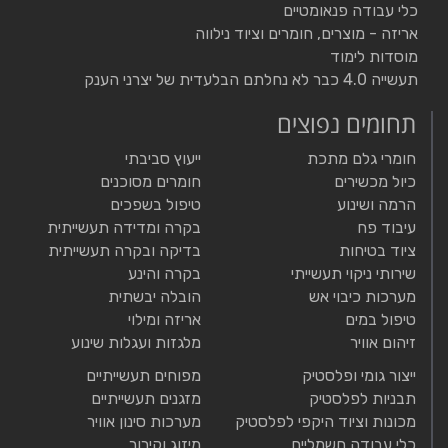
כלי עבודה פנאומטיים
ייצור חדרים נקיים VLM 01 010 GREEN LIFE 55 ממיס
אריזה - מוצרים, חומרים וציוד נילווה
שומנים קשים על בסיס מים להמסת שומנים קשים. אינו פוגע
מוסדות לימוד
במתכות גומי וצבע ידידותי לסביבה ולמשתמש לניקוי בחדרים
תעשייה 4.0 כבר לא נחלתם הבלעדית של יצרני הענק
סגורים מקט – VLM01055 Green Life – 70 ממיס שומנים
תחומים נפוצים
קשים על בסיס מים נוזל שקוף ללא ריח וצבע להמסת
שומנים קשים. מותאים לעבודה בסביבה חמה אינו פוגע
חומרי גלם מתכת
ייעוץ סביבתי
במתכות גומי וצבע ידידותי לסביבה ולמשתמש Vlm+ 01270
כיול מכשירים
חומרים מסוכנים
תרסיסים לתעשייה ומזון
שמנים, גריז, סיכה ושימור
הרמה ושינוע
טיפול בשפכים
שמני ממסרה על בסיס מינראלי
עיבוד פח
בקרה ומדידה תעשייתית
שמני ממסרה על בסיס סינטטי
ציוד בטיחות
בדיקה ובקרה תעשייתית
שמנים הידראוליים
שירותי ניקוי תעשייתי
בקרה והינע
שמנים למדחסי אוויר
מערכות כיבוי אש
הובלה יבשתית
שמנים לשרשראות
טיפול במים
אריזה ומילוי
שמני טקסטיל
זיהום אוויר
מלגזות ועגלות שינוע
שמנים מיוחדים
ייצור גומי ופלסטיק
מפוחים תעשייתיים
משחות סיכה רב שימושיות מאיכות גבוהה
תבניות לפלסטיק
מזגנים תעשייתיים
משחות סיכה לטמפרטורה גבוהה
מכונות וציוד היקפי לפלסטיק
מערכות סינון אוויר
משחות סיכה לטמפרטורה נמוכה
כלי עבודה חשמליים
מיזוג וקירור