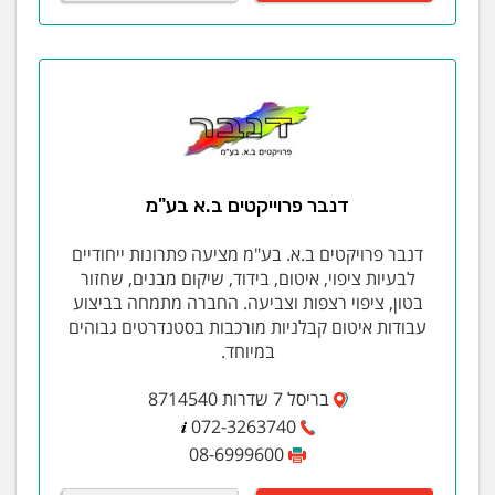
שירות מקצועי באחריות מלאה. השירות אצלנו 24 שעות
ביממה, 7 ימים בשבוע, העבודה מתבצעת באמינות,
מקצועיות ובטיחות. השירות ניתן באזורי המרכז, השפלה
והשרון. שירות תיקוני חשמל לבתים פרטיים ומשרדים, טיפול
בבעיות עומס, התקנת גופי תאורה ותאורת תקרה, תיקון
קצרים ובעיות הארקה, תיקון והחלפת מאיצים לדודי
שמש. והכל במחירים נוחים!
תיקוני חשמל
דנבר פרוייקטים ב.א בע"מ
הוספת נקודת חשמל
תיקון קצרים ותקלות חשמל
דנבר פרויקטים ב.א. בע"מ מציעה פתרונות ייחודיים
בדיקת מתקני חשמל
לבעיות ציפוי, איטום, בידוד, שיקום מבנים, שחזור
הכנה לביקורת חברת חשמל
בטון, ציפוי רצפות וצביעה. החברה מתמחה בביצוע
טיפול בלוחות חשמל
עבודות איטום קבלניות מורכבות בסטנדרטים גבוהים
עבודות במתח גבוה
במיוחד.
חשמל כללי
בריסל 7 שדרות 8714540
מערכות התזה ספרינקלרים
072-3263740
מערכות גילוי אש ועשן אנלוגיות ואזוריות + אישורים
08-6999600
לרישיון עסק ולחברות הביטוח וביקורת 1220 חלק 3
+תחזוקה.