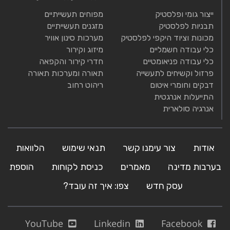
ייצור גומי ופלסטיק
מפוחים תעשייתיים
תבניות לפלסטיק
מזגנים תעשייתיים
מכונות וציוד היקפי לפלסטיק
מערכות סינון אוויר
כלי עבודה חשמליים
מיזוג וקירור
כלי עבודה פניאומטיים
חדרי קירור והקפאה
פרזול וקשיחים לתעשייה
תאורה ומערכות תאורה
דבקים וחומרי איטום
ריהוט רחוב
התייעלות אנרגטית
אנרגיה סולארית
אודות
צור עימנו קשר
תנאי שימוש
הלוואות
בערבות מדינה
מאמרים
כניסת לקוחות
הוספת
עסק חדש
צפו: איך זה עובד?
YouTube
Linkedin
Facebook