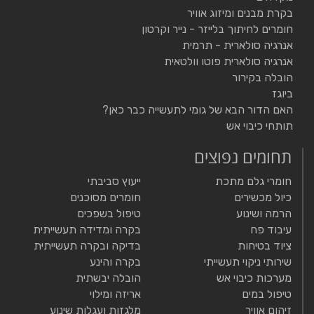
בקרת מבנים ומיזוג אוויר
חומרים לחיתוך בלייזר - נייר וקרטון
אנרגיה סולארית - תרמית
אנרגיה סולארית פוטו וולטאית
הובלה בקירור
ביוגז
האם הדור הבא של גומי לתעשייה כבר כאן?
תותחי כיבוי אש
תחומים נפוצים
חומרי גלם מתכת
ייעוץ סביבתי
כיול מכשירים
חומרים מסוכנים
הרמה ושינוע
טיפול בשפכים
עיבוד פח
בקרה ומדידה תעשייתית
ציוד בטיחות
בדיקה ובקרה תעשייתית
שירותי ניקוי תעשייתי
בקרה והינע
מערכות כיבוי אש
הובלה יבשתית
טיפול במים
אריזה ומילוי
זיהום אוויר
מלגזות ועגלות שינוע