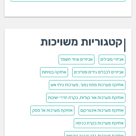
מערכות אזעקה
מערכת אזעקה אלחוטית
מערכת אזעקה קווית
אזעקה לעסק
אזעקה לבית
קטגוריות משויכות
מצלמות אבטחה
מצלמה מוסלקת
אביזרי מובילים
אביזרים וציוד חשמל
מצלמת אינפרא
מצלמת כיפה
אביזרים לכבלים גידים ומוליכים
אחזקה בטיחות
מצלמת כרטיס
אחזקה מערכות מתח נמוך, מערכות גילוי אש
מצלמת IP
תקשורת ואינטרקום
אחזקת מערכות אור קוליות, בקרת חדרי ישיבות
אחזקת מערכות אינטרקום
אחזקת מערכות אל פסק
בקרת כניסה
אינטרקום
אחזקת מערכות בקרת כניסה
מרכזיה
לחצן מצוקה
אחזקת מערכות גדר והגנה היקפית