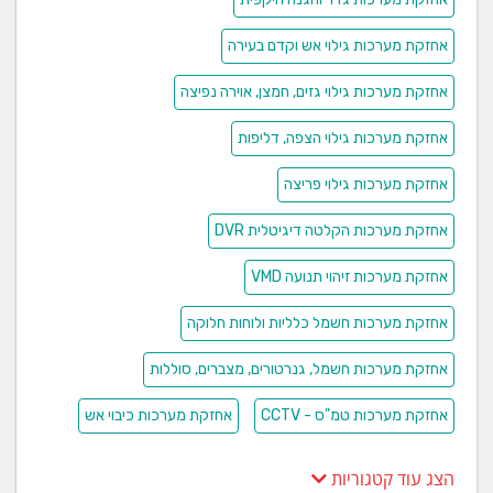
גילוי וכיבוי אש
חי חשמל ותקשורת
אחזקת מערכות גילוי אש וקדם בעירה
חברת חי חשמל ותקשורת מתמחה במערכות מיגון ואבטחה
אחזקת מערכות גילוי גזים, חמצן, אוירה נפיצה
למגזר העסקי והפרטי. חשמל כללי, גילוי אש ועשן, מטפים,
ספרינקלרים, מצלמות אבטחה, מצלמות נסתרות, מערכות
אחזקת מערכות גילוי הצפה, דליפות
אזעקה קוויות ואלחוטיות, מערכת אזעקה לשומרי שבת
אחזקת מערכות גילוי פריצה
הלכתיות, מיגון מערכות סולאריות, שירותי מוקד. אינטרקום,
אינטרקום טלוויזיה, בקרת כניסה, כריזה ומוזיקת רקע,
אחזקת מערכות הקלטה דיגיטלית DVR
תקשורת מחשבים, רשתות מחשבים, מרכזיות טלפונים,
בדיקת תקינות של מערכת האזעקה לחברת הביטוח.
מוצרים
אחזקת מערכות זיהוי תנועה VMD
מצלמות אבטחה במעגל סגור
מצלמות אלחוטיות עם סאונד
אחזקת מערכות חשמל כלליות ולוחות חלוקה
מערכות אינטרקום
אחזקת מערכות חשמל, גנרטורים, מצברים, סוללות
בקרות כניסה
מערכות אזעקה קווית
אחזקת מערכות טמ"ס - CCTV
אחזקת מערכות כיבוי אש
מערכות אזעקה אלחוטית
מרכזיות
הצג עוד קטגוריות
קודנים ולחצני מצוקה