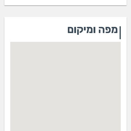
רשתות תקשורת
עובד ברוב חלקי הארץ אזור השפלה, אזור המרכז גוש דן
והשרון אם בבתים, עסקים ומוסדות ותעשייה.
מפה ומיקום