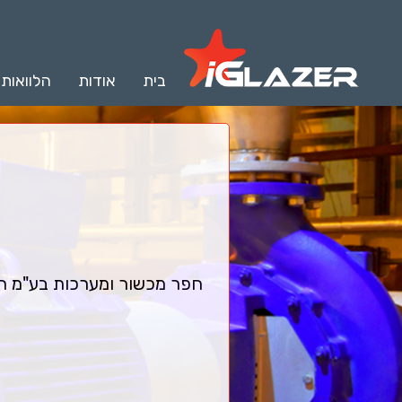
בית
אודות
הלוואות
חפר מכשור ומערכות בע"מ הי