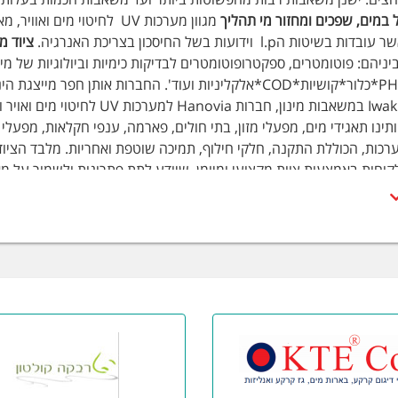
מגוון מערכות UV לחיטוי מי
טות הl.p וידועות בשל החיסכון בצריכת האנרגיה.
ציוד מ
יניהם: פוטומטרים, ספקטרופוטומטרים לבדיקות כימיות וביולוגיות של מים
תינו תאגידי מים, מפעלי מזון, בתי חולים, פארמה, ענפי חקלאות, מפעל
כות, הכוללת התקנה, חלקי חילוף, תמיכה שוטפת ואחריות. מלבד הציוד
קוחות באמצעות צוות מקצועי ומיומן, שיודע לתת פתרונות ולשמור על מ