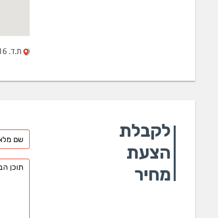
ת.ד. 8016, א.ת. החדש נתניה 42504
לקבלת
הצעת
מחיר