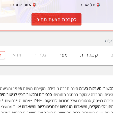
תל אביב
אזור המרכז
לקבלת הצעת מחיר
בע"מ
ם
קטגוריות
מפה
גלרייה
וידאו
ח
כשור ומערכות בע"מ
הינה חברה מו
פכים. החברה עוסקת במספר תחומים:
סנסורים ומכשור רציף לניטור מים
נסורים ואלקטרודות לבדיקות- *PH *אמוניה *נחושת * פלואוריד *קושיות *ניטרט * עכירות *כלור *מוליכות ועוד.
נון לכימיקלים, משאבות מגנטיות צנטריפוגליות ומשאבות אוויר
ממוצרי ה
חצים. ישנן משאבות רבות מהפשוטות ביותר ועד משאבות חכמות בעלות ג