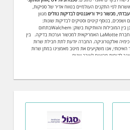
ם ואוויר, מאושרות לפי התקנים העולמיים בטווח אדיר של ספיקות,
עבדתי, מכשור נייד וריאגנטים לבדיקות נוזלים
מגוון
 ושפכים, בנוסף קיטים וסטיקים לבדיקות שונות:
*עכירות*PH*כלור*קושיות*COD*אלקליניות ועוד'. החברות אותן חפר מייצגת הינן בין המובילות והוותיקות בשוק: Walchemבתחום
הבקרים, Iwaki במשאבות מינון, חברות Hanovia למערכות UV לחיטוי מים ואויר וחברת LaMotte האמריקאית למכשור וערכות בדיקה. בין
י כימיה ואלקטרוניקה. החברה יודעת לתת חבילת שרות
 האיכותי, אנו משקיעים את מיטב מאמצינו במתן שרות
אגר לקוחות מרוצים לאורך שנים.