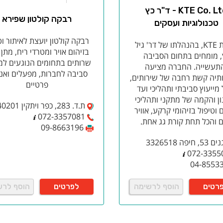
KTE Co. Ltd - ד"ר כץ
רבקה קולטון שפירא
טכנולוגיות ועסקים
רבקה קולטון יועצת לאיתור וט
חברת KTE, בהנהלתו של דר' גיל
בזיהום אויר ומטרדי ריח, מתן מ
, מומחים בתחום הסביבה
שרותים בתחומים הנוגעים למ
תעשייה. החברה מציעה
סביבה לחברות, מפעלים ואנ
תיה קשת רחבה של שירותים,
פרטיים
מייעוץ סביבתי ותהליכי ועד
ן והקמה של מתקני ותהליכי
ת.ד. 283, כפר ויתקין 40201
 וטיפול בזיהומי קרקע, אוויר
072-3357081
ם והכל תחת קורת גג אחת.
09-8663196
חיפה 3326518
072-3355
04-8553
רטים
הוסף לרשימה
לפרטים
הוסף לרש