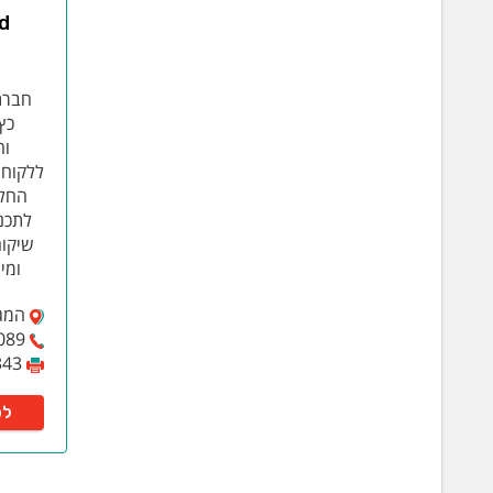
כץ
וה
ללקוחו
החל 
לתכנו
שיקום
ומי
המגנים 53, 
089
343
לפ