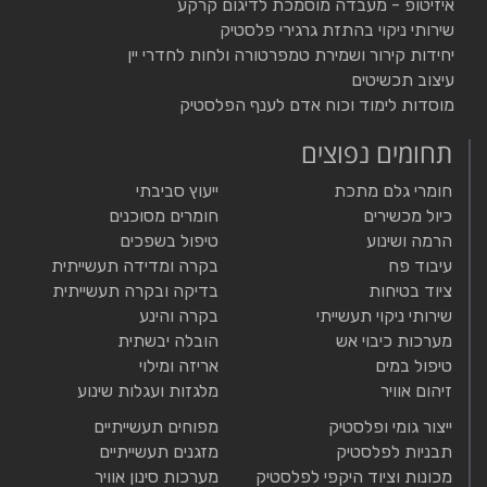
איזיטופ - מעבדה מוסמכת לדיגום קרקע
שירותי ניקוי בהתזת גרגירי פלסטיק
יחידות קירור ושמירת טמפרטורה ולחות לחדרי יין
עיצוב תכשיטים
מוסדות לימוד וכוח אדם לענף הפלסטיק
תחומים נפוצים
חומרי גלם מתכת
ייעוץ סביבתי
כיול מכשירים
חומרים מסוכנים
הרמה ושינוע
טיפול בשפכים
עיבוד פח
בקרה ומדידה תעשייתית
ציוד בטיחות
בדיקה ובקרה תעשייתית
שירותי ניקוי תעשייתי
בקרה והינע
מערכות כיבוי אש
הובלה יבשתית
טיפול במים
אריזה ומילוי
זיהום אוויר
מלגזות ועגלות שינוע
ייצור גומי ופלסטיק
מפוחים תעשייתיים
תבניות לפלסטיק
מזגנים תעשייתיים
מכונות וציוד היקפי לפלסטיק
מערכות סינון אוויר