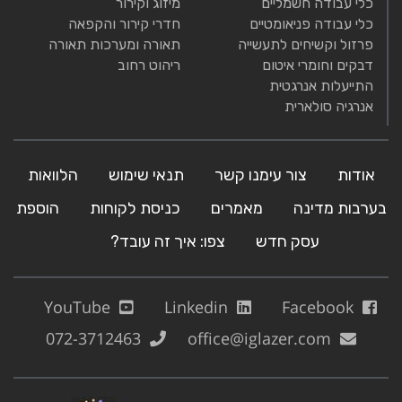
כלי עבודה חשמליים
מיזוג וקירור
כלי עבודה פניאומטיים
חדרי קירור והקפאה
פרזול וקשיחים לתעשייה
תאורה ומערכות תאורה
דבקים וחומרי איטום
ריהוט רחוב
התייעלות אנרגטית
אנרגיה סולארית
אודות
צור עימנו קשר
תנאי שימוש
הלוואות
בערבות מדינה
מאמרים
כניסת לקוחות
הוספת
עסק חדש
צפו: איך זה עובד?
YouTube
Linkedin
Facebook
072-3712463
office@iglazer.com