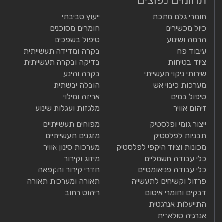
חומרי גלם מתכת
ייעוץ סביבתי
כיול מכשירים
חומרים מסוכנים
הרמה ושינוע
טיפול בשפכים
עיבוד פח
בקרה ומדידה תעשייתית
ציוד בטיחות
בדיקה ובקרה תעשייתית
שירותי ניקוי תעשייתי
בקרה והינע
מערכות כיבוי אש
הובלה יבשתית
טיפול במים
אריזה ומילוי
זיהום אוויר
מלגזות ועגלות שינוע
ייצור גומי ופלסטיק
מפוחים תעשייתיים
תבניות לפלסטיק
מזגנים תעשייתיים
מכונות וציוד היקפי לפלסטיק
מערכות סינון אוויר
כלי עבודה חשמליים
מיזוג וקירור
כלי עבודה פניאומטיים
חדרי קירור והקפאה
פרזול וקשיחים לתעשייה
תאורה ומערכות תאורה
דבקים וחומרי איטום
ריהוט רחוב
התייעלות אנרגטית
אנרגיה סולארית