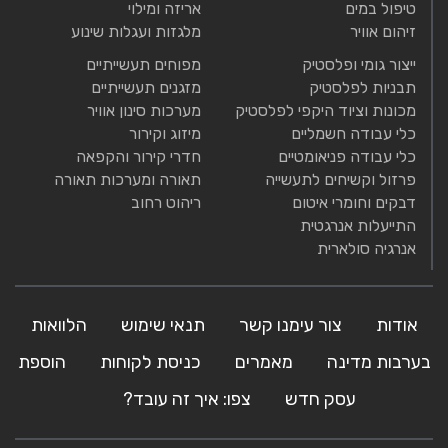
טיפול במים
אריזה ומילוי
זיהום אוויר
מלגזות ועגלות שינוע
ייצור גומי ופלסטיק
מפוחים תעשייתיים
תבניות לפלסטיק
מזגנים תעשייתיים
מכונות וציוד היקפי לפלסטיק
מערכות סינון אוויר
כלי עבודה חשמליים
מיזוג וקירור
כלי עבודה פניאומטיים
חדרי קירור והקפאה
פרזול וקשיחים לתעשייה
תאורה ומערכות תאורה
דבקים וחומרי איטום
ריהוט רחוב
התייעלות אנרגטית
אנרגיה סולארית
אודות
צור עימנו קשר
תנאי שימוש
הלוואות
בערבות מדינה
מאמרים
כניסת לקוחות
הוספת
עסק חדש
צפו: איך זה עובד?