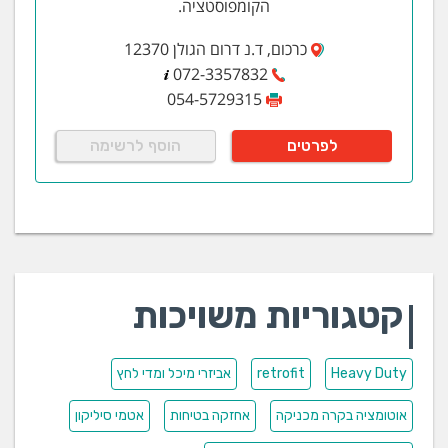
הקומפוסטציה.
כרכום, ד.נ דרום הגולן 12370
072-3357832
054-5729315
לפרטים
הוסף לרשימה
קטגוריות משויכות
Heavy Duty
retrofit
אביזרי מיכל ומדי לחץ
אוטומציה בקרה מכניקה
אחזקה בטיחות
אטמי סיליקון