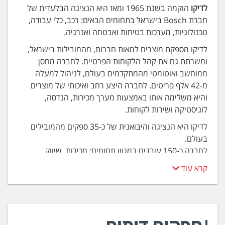
לדיקו
הוקמה בשנת 1965 ומאז היא הנציגה הבלעדית של
חברת Bosch בישראל בתחומים הבאים: רכב, כלי עבודה,
טכנולוגיות, מערכות בטיחות ואבטחה ואנרגיה.
לדיקו מספקת מוצרים למאות חברות, מהמובילות בישראל,
ומשרתת גם את קהל הלקוחות הפרטיים. לחברה מחסן
ממוחשב ואוטומטי מהמתקדמים בעולם, לניהול למעלה
מ-42 אלף פריטים. לחברה היצע רחב ואיכותי של מוצרים
והיא משלימה אותו באמצעות מערך מכירות, הנדסה,
לוגיסטיקה ושירות לקוחות.
לדיקו היא הנציגה והיבואנית של כ-35 ספקים מהמובילים
בעולם.
לחברה כ-150 עובדים במגוון תחומים: מכירות, שיווק,
הנדסה, ניהול פרויקטים, ייבוא, תמיכה טכנית, קדם-מכירות,
קרא עוד
שירות, ייצור, לוגיסטיקה ומנהלה.
ללדיקו כ-1,500 לקוחות ישירים, ובהם חברות מובילות
בישראל.
המטה הראשי בראשון לציון כולל 7800 מ”ר של מרכז