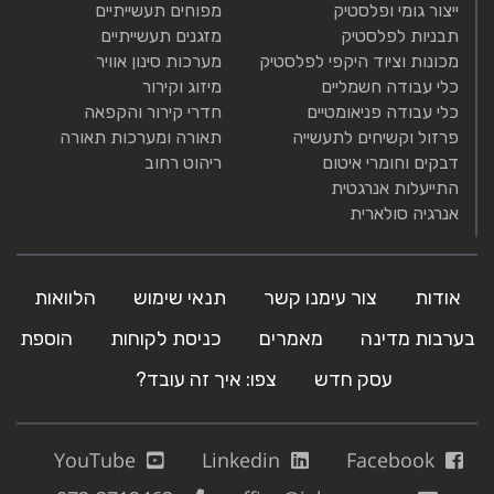
ייצור גומי ופלסטיק
מפוחים תעשייתיים
תבניות לפלסטיק
מזגנים תעשייתיים
מכונות וציוד היקפי לפלסטיק
מערכות סינון אוויר
כלי עבודה חשמליים
מיזוג וקירור
כלי עבודה פניאומטיים
חדרי קירור והקפאה
פרזול וקשיחים לתעשייה
תאורה ומערכות תאורה
דבקים וחומרי איטום
ריהוט רחוב
התייעלות אנרגטית
אנרגיה סולארית
אודות
צור עימנו קשר
תנאי שימוש
הלוואות
בערבות מדינה
מאמרים
כניסת לקוחות
הוספת
עסק חדש
צפו: איך זה עובד?
YouTube
Linkedin
Facebook