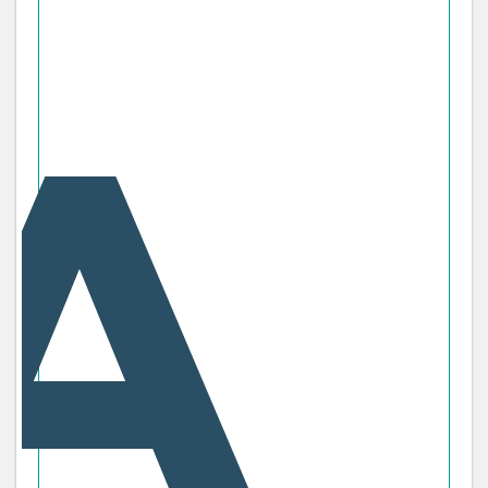
ברוח צוות וגישת win-win. בזכות זאת החברה מדורגת
במקום הראשון במדד שביעות רצון הלקוחות זה למעלה
מעשור.