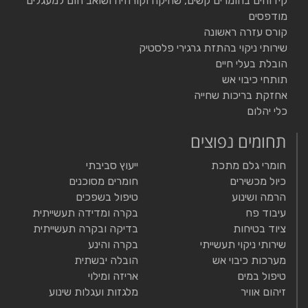
קידוחים בחומרים קשים, שחיקה וקורוזיה ושואב חום למעגלים
מודפסים
קורס עזרה ראשונה
שירותי ניקוי בהתזת גרגירי פלסטיק
הובלת בעלי חיים
תותחי כיבוי אש
אחזקת בריכות שחייה
כלי יהלום
תחומים נפוצים
חומרי גלם מתכת
ייעוץ סביבתי
כיול מכשירים
חומרים מסוכנים
הרמה ושינוע
טיפול בשפכים
עיבוד פח
בקרה ומדידה תעשייתית
ציוד בטיחות
בדיקה ובקרה תעשייתית
שירותי ניקוי תעשייתי
בקרה והינע
מערכות כיבוי אש
הובלה יבשתית
טיפול במים
אריזה ומילוי
זיהום אוויר
מלגזות ועגלות שינוע