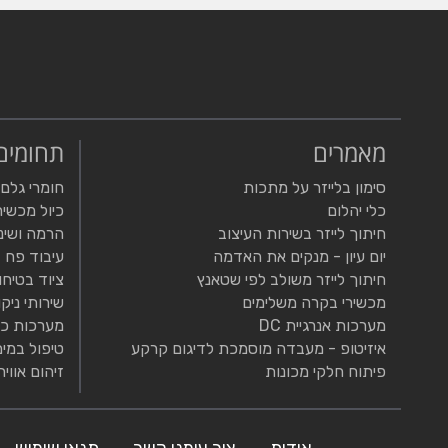
מאמרים
תחומים
סימון בלייזר על מתכות
חומרי גלם
כלי יהלום
כיול מכשיר
חיתוך לייזר בשירות העיצוב
הרמה ושינ
יום עיון - מנקים את האדמה
עיבוד פח
חיתוך לייזר משולב לפי שטאנץ
ציוד בטיחו
מכשירי בקרה משלימים
שירותי ניקו
מערכות אנרגיית DC
מערכות כי
איזיטופ - מעבדה מוסמכת לדיגום קרקע
טיפול במים
פיתוח חלקי מכונות
זיהום אוויר
אודות
צור עימנו קשר
תנאי שימוש