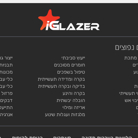
 נפוצים
 מתכת
ייעוץ סביבתי
ייצור ג
ים
חומרים מסוכנים
תבניות
וע
טיפול בשפכים
מכונות
בקרה ומדידה תעשייתית
כלי עב
ת
בדיקה ובקרה תעשייתית
כלי עב
י תעשייתי
בקרה והינע
פרזול 
בוי אש
הובלה יבשתית
דבקים 
אריזה ומילוי
התייעל
מלגזות ועגלות שינוע
אנרגיה
הלוואות בערבות מדינה
מאמרים
כניסת לקוחות
ה