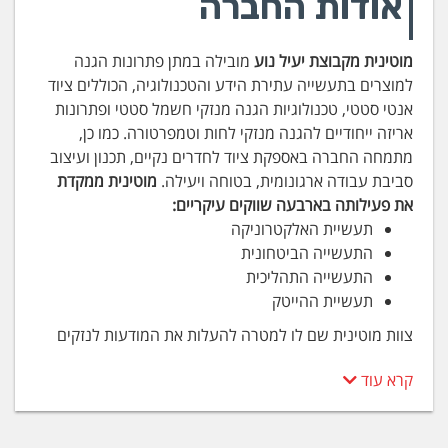
אודות החברה
מוטינית מקבוצת יעיל נוע
מובילה במתן פתרונות הגנה
למוצרים בתעשייה עתירת הידע והטכנולוגיה, הכוללים ציוד
אנטי סטטי, טכנולוגיות הגנה מנזקי חשמל סטטי ופתרונות
אריזה ייחודיים להגנה מנזקי לחות וטמפרטורה. כמו כן,
מתמחה החברה באספקת ציוד לחדרים נקיים, תכנון ועיצוב
סביבת עבודה ארגונומית, בטוחה ויעילה.
מוטינית ממקדת
את פעילותה בארבעה שווקים עיקריים:
תעשיית האלקטרוניקה
התעשייה הביטחונית
התעשייה התהליכית
תעשיית ההייטק
צוות מוטינית שם לו למטרה להעלות את המודעות לנזקים
הנגרמים בתעשיית עתירת הידע מפריקה אלקטרו סטטית,
קרא עוד
תוך שימת דגש על מקצועיות, איכות השירות, איכות המוצרים
וחדשנות. הניסיון והידע הרב, מאפשרים לנו ליצור סביבת
עבודה אופטימלית עבור לקוחותינו, המסייעת להבטחת איכות