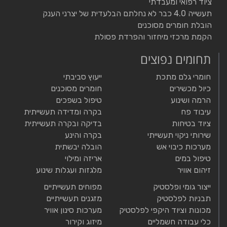
ציוד רפואי ומעבדתי
תעשייה 4.0 כבר לא נחלתם הבלעדית של יצרני הענק
הובלת חומרים מסוכנים
הקמת מרכזי מיחזור והפרדת פסולת
תחומים נפוצים
חומרי גלם מתכת
ייעוץ סביבתי
כיול מכשירים
חומרים מסוכנים
הרמה ושינוע
טיפול בשפכים
עיבוד פח
בקרה ומדידה תעשייתית
ציוד בטיחות
בדיקה ובקרה תעשייתית
שירותי ניקוי תעשייתי
בקרה והינע
מערכות כיבוי אש
הובלה יבשתית
טיפול במים
אריזה ומילוי
זיהום אוויר
מלגזות ועגלות שינוע
ייצור גומי ופלסטיק
מפוחים תעשייתיים
תבניות לפלסטיק
מזגנים תעשייתיים
מכונות וציוד היקפי לפלסטיק
מערכות סינון אוויר
כלי עבודה חשמליים
מיזוג וקירור