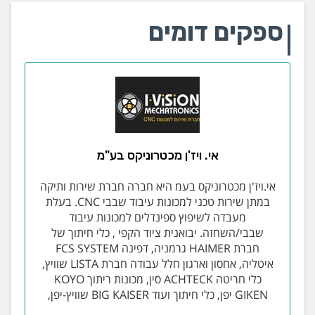
מוצריהם ותורמת לשיפור איכות החיים בסביבת העבודה. אנו
גאים להיות שותפים לקידום מעמדה של תעשיית ההי טק
ספקים דומים
הישראלית בעולם. החברה מוסמכת ISO 9001:2008
ייעוץ והכשרת ESD
מוטינית טכנולוגיות מקבוצת יעיל נוע, המתמחה במתן
פתרונות הגנה מחשמל סטטי ואספקת ציוד אנטי סטטי,
שמה לה למטרה להעלות את המודעות לנזקים
הנגרמים בתעשייה כתוצאה מפריקה בלתי מבוקרת של
אי. ויז'ן מכטרוניקס בע"מ
חשמל סטטי. בנוסף לאספקת ושיווק מוצרים טכניים
המסייעים במניעה ומדידת פריקה אלקטרו סטטית ויצירת
אי.ויז'ן מכטרוניקס בעמ היא חברה חברת שירות ותיקה
סביבת עבודה בטוחה, משתפת מוטינית את קהל לקוחותיה
במתן שירות טכני למכונות עיבוד שבבי CNC. בעלת
בידע הרב ובנסיון שנצבר בתחום זה במשך 25 שנות
מעבדה לשיפוץ ספינדלים למכונות עיבוד
פעילותה. סל השירותים המיוחדים של החברה, כולל שירותי
שבבי/השחזה. יבואנית ציוד הקפי , כלי חיתוך של
ייעוץ והדרכה לאיתור ובקרת מפגעי חשמל סטטי
חברת HAIMER גרמניה, דפינה FCS SYSTEM
להגברת ואספקת הידע והאמצעים למניעתם.
איטליה, אחסון וארגון חלל עבודה חברת LISTA שוויץ,
מגוון שירותי
כלי חריטה ACHTECK סין, מכונות ריתוך KOYO
ההדרכה כוללים
GIKEN יפן, כלי חיתוך ועוד BIG KAISER שוויץ-יפן,
ביצוע סיקור מקצועי (Audit) בנושא בקרת ESD, על
ידי מומחה בקרת ESD לאבחון תקלות והצעת פתרונות