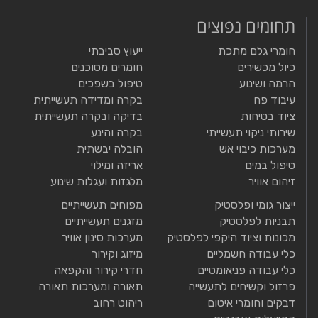
תחומים נפוצים
חומרי גלם מתכת
ייעוץ סביבתי
כיול מכשירים
חומרים מסוכנים
הרמה ושינוע
טיפול בשפכים
עיבוד פח
בקרה ומדידה תעשייתית
ציוד בטיחות
בדיקה ובקרה תעשייתית
שירותי ניקוי תעשייתי
בקרה והינע
מערכות כיבוי אש
הובלה יבשתית
טיפול במים
אריזה ומילוי
זיהום אוויר
מלגזות ועגלות שינוע
ייצור גומי ופלסטיק
מפוחים תעשייתיים
תבניות לפלסטיק
מזגנים תעשייתיים
מכונות וציוד היקפי לפלסטיק
מערכות סינון אוויר
כלי עבודה חשמליים
מיזוג וקירור
כלי עבודה פניאומטיים
חדרי קירור והקפאה
פרזול וקשיחים לתעשייה
תאורה ומערכות תאורה
דבקים וחומרי איטום
ריהוט רחוב