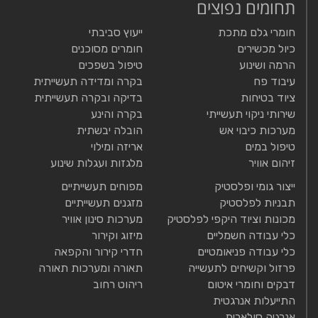
תחומים נפוצים
חומרי גלם מתכת
ייעוץ סביבתי
כיול מכשירים
חומרים מסוכנים
הרמה ושינוע
טיפול בשפכים
עיבוד פח
בקרה ומדידה תעשייתית
ציוד בטיחות
בדיקה ובקרה תעשייתית
שירותי ניקוי תעשייתי
בקרה והינע
מערכות כיבוי אש
הובלה יבשתית
טיפול במים
אריזה ומילוי
זיהום אוויר
מלגזות ועגלות שינוע
ייצור גומי ופלסטיק
מפוחים תעשייתיים
תבניות לפלסטיק
מזגנים תעשייתיים
מכונות וציוד היקפי לפלסטיק
מערכות סינון אוויר
כלי עבודה חשמליים
מיזוג וקירור
כלי עבודה פניאומטיים
חדרי קירור והקפאה
פרזול וקשיחים לתעשייה
תאורה ומערכות תאורה
דבקים וחומרי איטום
ריהוט רחוב
התייעלות אנרגטית
אנרגיה סולארית